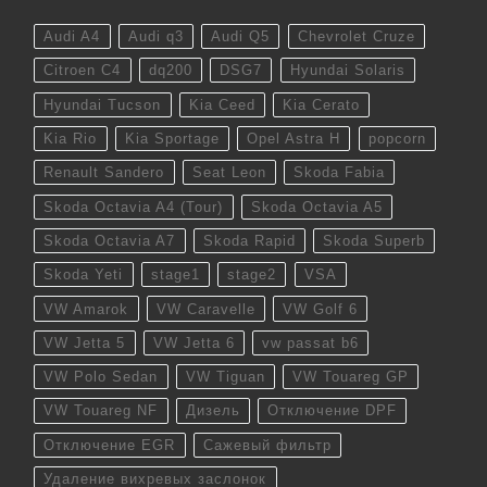
Audi A4
Audi q3
Audi Q5
Chevrolet Cruze
Citroen C4
dq200
DSG7
Hyundai Solaris
Hyundai Tucson
Kia Ceed
Kia Cerato
Kia Rio
Kia Sportage
Opel Astra H
popcorn
Renault Sandero
Seat Leon
Skoda Fabia
Skoda Octavia A4 (Tour)
Skoda Octavia A5
Skoda Octavia A7
Skoda Rapid
Skoda Superb
Skoda Yeti
stage1
stage2
VSA
VW Amarok
VW Caravelle
VW Golf 6
VW Jetta 5
VW Jetta 6
vw passat b6
VW Polo Sedan
VW Tiguan
VW Touareg GP
VW Touareg NF
Дизель
Отключение DPF
Отключение EGR
Сажевый фильтр
Удаление вихревых заслонок