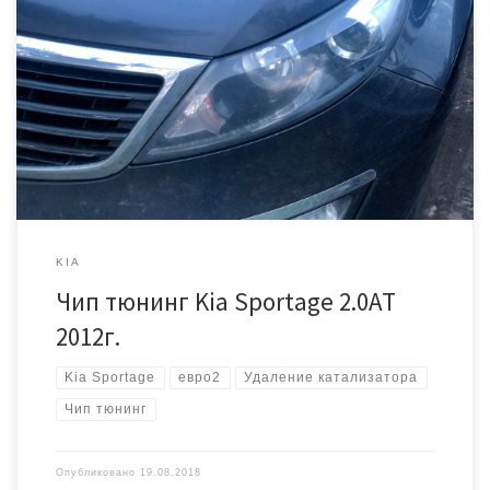
Пробег 115 000 км. Коробка автоматическая. Катализатор
удалили в другом городе, там же сделали чип тюнинг. Сделать то
сделали, но до конца не доделали. Ошибки P0420 нет, но зато
есть ошибка по датчику кислорода 2. На евро2 её не должно
быть, плюс владелец автомобиля не почувствовал какой либо
прибавки мощности. […]
KIA
Чип тюнинг Kia Sportage 2.0AT
2012г.
Kia Sportage
евро2
Удаление катализатора
Чип тюнинг
Опубликовано
19.08.2018