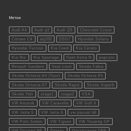
Метки
Audi A4
Audi q3
Audi Q5
Chevrolet Cruze
Citroen C4
dq200
DSG7
Hyundai Solaris
Hyundai Tucson
Kia Ceed
Kia Cerato
Kia Rio
Kia Sportage
Opel Astra H
popcorn
Renault Sandero
Seat Leon
Skoda Fabia
Skoda Octavia A4 (Tour)
Skoda Octavia A5
Skoda Octavia A7
Skoda Rapid
Skoda Superb
Skoda Yeti
stage1
stage2
VSA
VW Amarok
VW Caravelle
VW Golf 6
VW Jetta 5
VW Jetta 6
vw passat b6
VW Polo Sedan
VW Tiguan
VW Touareg GP
VW Touareg NF
Дизель
Отключение DPF