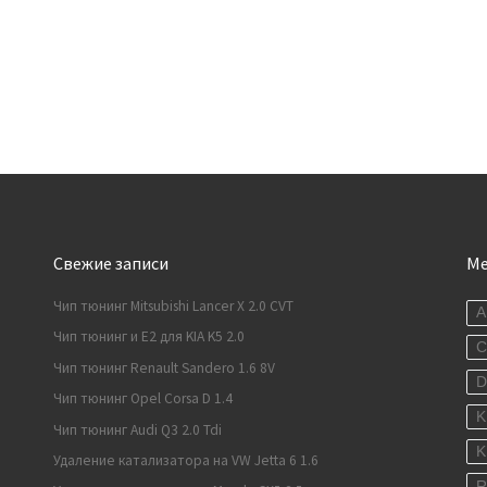
Свежие записи
М
Чип тюнинг Mitsubishi Lancer X 2.0 CVT
A
Чип тюнинг и E2 для KIA K5 2.0
C
Чип тюнинг Renault Sandero 1.6 8V
Чип тюнинг Opel Corsa D 1.4
K
Чип тюнинг Audi Q3 2.0 Tdi
K
Удаление катализатора на VW Jetta 6 1.6
R