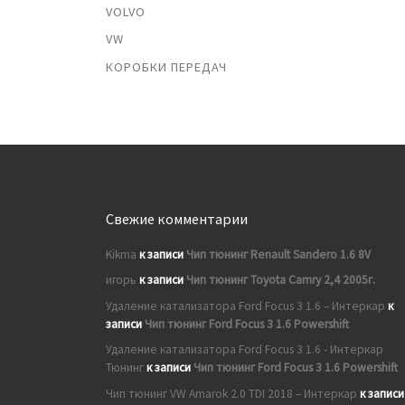
VOLVO
VW
КОРОБКИ ПЕРЕДАЧ
Свежие комментарии
Kikma
к записи
Чип тюнинг Renault Sandero 1.6 8V
игорь
к записи
Чип тюнинг Toyota Camry 2,4 2005г.
Удаление катализатора Ford Focus 3 1.6 – Интеркар
к
записи
Чип тюнинг Ford Focus 3 1.6 Powershift
Удаление катализатора Ford Focus 3 1.6 - Интеркар
Тюнинг
к записи
Чип тюнинг Ford Focus 3 1.6 Powershift
Чип тюнинг VW Amarok 2.0 TDI 2018 – Интеркар
к записи