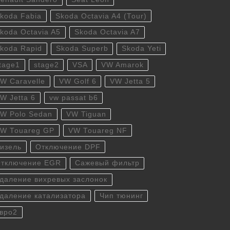
koda Fabia
Skoda Octavia A4 (Tour)
koda Octavia A5
Skoda Octavia A7
koda Rapid
Skoda Superb
Skoda Yeti
tage1
stage2
VSA
VW Amarok
W Caravelle
VW Golf 6
VW Jetta 5
W Jetta 6
vw passat b6
W Polo Sedan
VW Tiguan
W Touareg GP
VW Touareg NF
изель
Отключение DPF
тключение EGR
Сажевый фильтр
даление вихревых заслонок
даление катализатора
Чип тюнинг
вро2