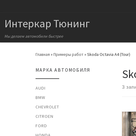
Перейти к содержимому
Интеркар Тюнинг
Мы делаем автомобили быстрее
Главная
»
Примеры работ
»
Skoda Octavia A4 (Tour)
Sk
МАРКА АВТОМОБИЛЯ
3 зап
AUDI
BMW
CHEVROLET
CITROEN
Осн
FORD
— уд
сдел
HONDA