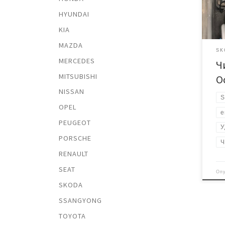
если
HYUNDAI
увел
KIA
сдел
прош
MAZDA
разъ
SK
MERCEDES
Ч
мину
часа
MITSUBISHI
O
наши
NISSAN
обра
S
OPEL
е
PEUGEOT
У
PORSCHE
Ч
RENAULT
SEAT
Оп
SKODA
SSANGYONG
TOYOTA