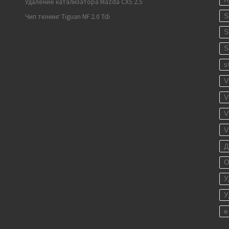
Удаление катализатора Mazda CX5 2.5
S
Чип тюнинг Tiguan NF 2.0 Tdi
S
S
s
V
V
V
V
Д
О
У
У
е