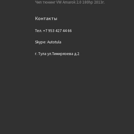
Чип тюнинг VW Amarok 2.0 180hp 2013г.
Контакты
Тел. +7 953 427 44 66
Skype: Autotula
г. Тула ул.Тимирязева д.2