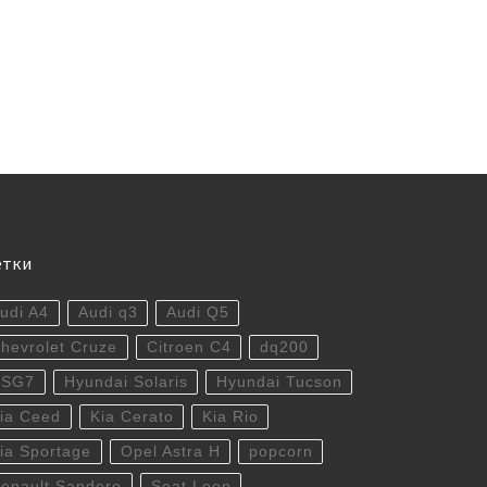
етки
udi A4
Audi q3
Audi Q5
hevrolet Cruze
Citroen C4
dq200
DSG7
Hyundai Solaris
Hyundai Tucson
ia Ceed
Kia Cerato
Kia Rio
ia Sportage
Opel Astra H
popcorn
enault Sandero
Seat Leon