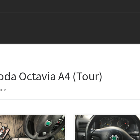
oda Octavia A4 (Tour)
иси
овная цель прошивки банальна
В этот раз расскажем про чип
алили катализатор, нужно
тюнинг Шкода Октавия Тур с с
ать евро 2. Ну и как всегда
распространенным мотором 1.