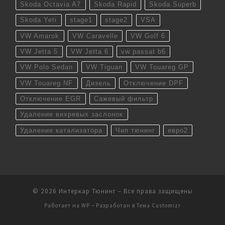
Skoda Octavia A7
Skoda Rapid
Skoda Superb
Skoda Yeti
stage1
stage2
VSA
VW Amarok
VW Caravelle
VW Golf 6
VW Jetta 5
VW Jetta 6
vw passat b6
VW Polo Sedan
VW Tiguan
VW Touareg GP
VW Touareg NF
Дизель
Отключение DPF
Отключение EGR
Сажевый фильтр
Удаление вихревых заслонок
Удаление катализатора
Чип тюнинг
евро2
© 2026
Интеркар Тюнинг
– Все права защищены
Работает на
WP
– Разработан в
Тема Customizr