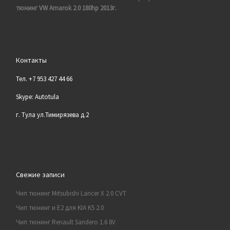
тюнинг VW Amarok 2.0 180hp 2013г.
Контакты
Тел. +7 953 427 44 66
Skype: Autotula
г. Тула ул.Тимирязева д.2
Свежие записи
Чип тюнинг Mitsubishi Lancer X 2.0 CVT
Чип тюнинг и E2 для KIA K5 2.0
Чип тюнинг Renault Sandero 1.6 8V