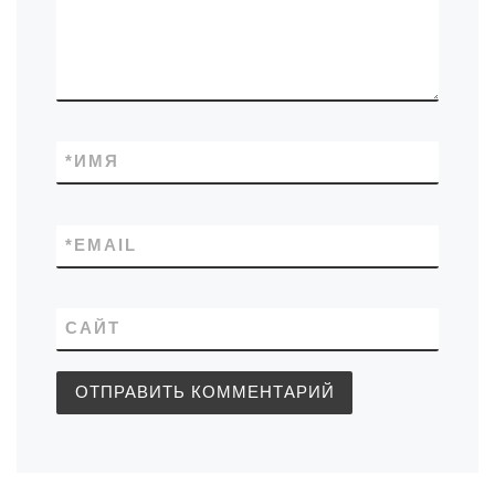
*
ИМЯ
*
EMAIL
САЙТ