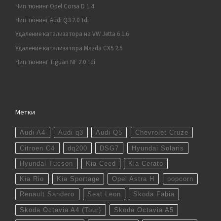
Чип тюнинг Opel Corsa D 1.4
Чип тюнинг Audi Q3 2.0 Tdi
Удаление катализатора на VW Jetta 6 1.6
Удаление катализатора Mazda CX5 2.5
Чип тюнинг Tiguan NF 2.0 Tdi
Метки
Audi A4
Audi q3
Audi Q5
Chevrolet Cruze
Citroen C4
dq200
DSG7
Hyundai Solaris
Hyundai Tucson
Kia Ceed
Kia Cerato
Kia Rio
Kia Sportage
Opel Astra H
popcorn
Renault Sandero
Seat Leon
Skoda Fabia
Skoda Octavia A4 (Tour)
Skoda Octavia A5