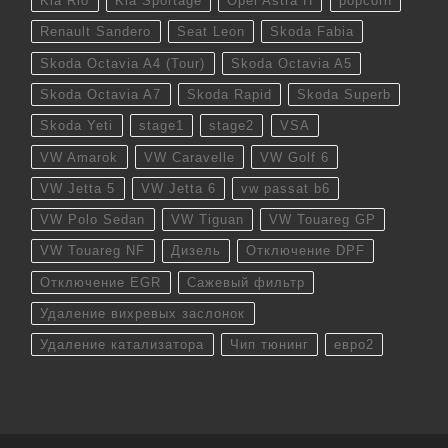
Kia Rio
Kia Sportage
Opel Astra H
popcorn
Renault Sandero
Seat Leon
Skoda Fabia
Skoda Octavia A4 (Tour)
Skoda Octavia A5
Skoda Octavia A7
Skoda Rapid
Skoda Superb
Skoda Yeti
stage1
stage2
VSA
VW Amarok
VW Caravelle
VW Golf 6
VW Jetta 5
VW Jetta 6
vw passat b6
VW Polo Sedan
VW Tiguan
VW Touareg GP
VW Touareg NF
Дизель
Отключение DPF
Отключение EGR
Сажевый фильтр
Удаление вихревых заслонок
Удаление катализатора
Чип тюнинг
евро2