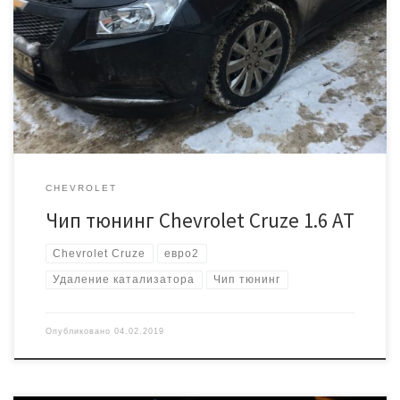
Проблема была с датчиком кислорода 2, решено было прошить
под ЕВРО2. Программно отключаем ДК2, проверку катализатора
и увеличиваем мощность двигателя. Мощность увеличивается на
10%. Улучшается отклик на педаль газа, автомат начинает
адекватнее переключаться. Стоимость: 7000 рублей
CHEVROLET
Чип тюнинг Chevrolet Cruze 1.6 AT
Chevrolet Cruze
евро2
Удаление катализатора
Чип тюнинг
Опубликовано
04.02.2019