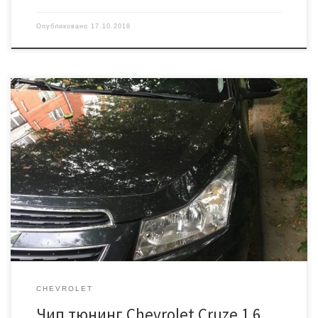
Опубликовано
17.10.2018
Автомобиль 2013 года выпуска. Удален катализатор. Необходимо
было сделать качественную прошивку под ЕВРО2. Чтение родной
прошивки и запись модифицированной производится через
диагностический разъем. Подготовка программы занимает
примерно 40 минут. На всю процедуру уходит час с небольшим.
Прибавка 109/120л.с., крутящий момент 150/165Н.м. Стоимость
7000 рублей.
CHEVROLET
Чип тюнинг Chevrolet Cruze 1.6