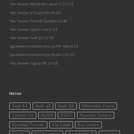
Чип тюнинг Mitsubishi Lancer X 2.0 CVT
Чип тюнинг и E2 для KIA K5 2.0
Чип тюнинг Renault Sandero 1.6 8V
Чип тюнинг Opel Corsa D 1.4
Чип тюнинг Audi Q3 2.0 Tdi
Удаление катализатора на VW Jetta 6 1.6
Удаление катализатора Mazda CX5 2.5
Чип тюнинг Tiguan NF 2.0 Tdi
Метки
Audi A4
Audi q3
Audi Q5
Chevrolet Cruze
Citroen C4
dq200
DSG7
Hyundai Solaris
Hyundai Tucson
Kia Ceed
Kia Cerato