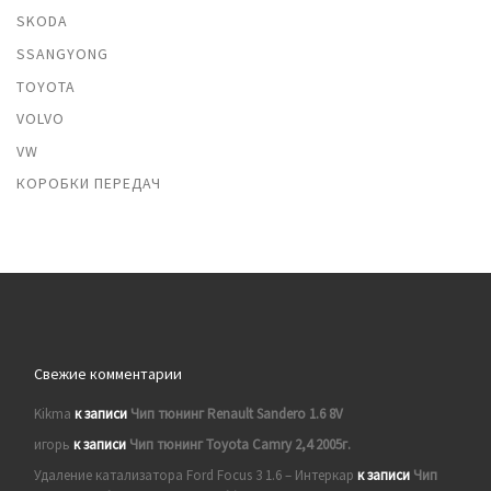
SKODA
SSANGYONG
TOYOTA
VOLVO
VW
КОРОБКИ ПЕРЕДАЧ
Свежие комментарии
Kikma
к записи
Чип тюнинг Renault Sandero 1.6 8V
игорь
к записи
Чип тюнинг Toyota Camry 2,4 2005г.
Удаление катализатора Ford Focus 3 1.6 – Интеркар
к записи
Чип