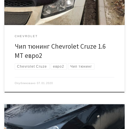
начала […]
CHEVROLET
Чип тюнинг Chevrolet Cruze 1.6
MT евро2
Chevrolet Cruze
евро2
Чип тюнинг
Опубликовано
07.01.2020
Автомобиль Шевроле Круз, с автоматической коробкой передач.