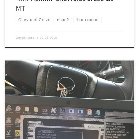
MT
Chevrolet Cruze
евро2
Чип тюнинг
Опубликовано
20.08.2018
Приехал к нам по совету друзей Шевроле Круз с мотором 1,8.
Основная жалоба — плохая тяга с низов. Будем исправлять! Блок
управления в этом авто стоит Siemens Simtec76. Достаточно
быстро читается и пишется через диагностический разъем.
Считываем родную программу Калибруем и записываем обратно.
Увеличение мощности и крутящего момента двигателя около […]