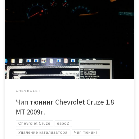
Пробег 140 000 км. Есть ошибки по датчику кислорода после
катализатора. Наша задача сделать качественный чип тюнинг
под Евро 2. Чтение прошивки занимает примерно 3 минуты,
запись около минуты. Калибровка примерно 40 минут. На всю
работу уходит не больше часа. После процедуры можем удалять
катализатор. Что касается прибавки мощности, она […]
CHEVROLET
Чип тюнинг Chevrolet Cruze 1.8
MT 2009г.
Chevrolet Cruze
евро2
Удаление катализатора
Чип тюнинг