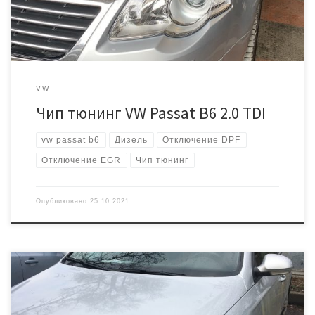
крутящего момента, перенастраиваем смесь под отсутствие […]
VW
Чип тюнинг VW Passat B6 2.0 TDI
vw passat b6
Дизель
Отключение DPF
Отключение EGR
Чип тюнинг
Опубликовано
25.10.2021
Фольксваген Пассат 2008 года выпуска с турбированным