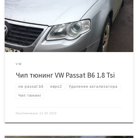
мотором 1,8. Буквенное обозначение двигателя — BZB. Пробег
97000 км. Катализатор выглядел вот так: После физического
удаления катализатора приступаем к программной части. На
подготовку программы уходит примерно час времени. Запись
через разъем диагностики. На выходе получаем 210 лошадиных
сил и 320 Н.м крутящего […]
VW
Чип тюнинг VW Passat B6 1.8 Tsi
vw passat b6
евро2
Удаление катализатора
Чип тюнинг
Опубликовано
12.04.2019