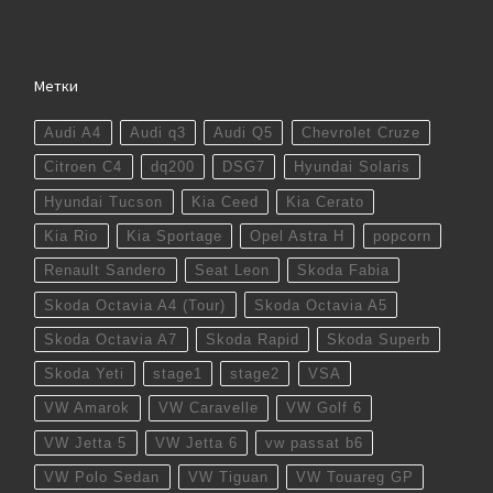
Метки
Audi A4
Audi q3
Audi Q5
Chevrolet Cruze
Citroen C4
dq200
DSG7
Hyundai Solaris
Hyundai Tucson
Kia Ceed
Kia Cerato
Kia Rio
Kia Sportage
Opel Astra H
popcorn
Renault Sandero
Seat Leon
Skoda Fabia
Skoda Octavia A4 (Tour)
Skoda Octavia A5
Skoda Octavia A7
Skoda Rapid
Skoda Superb
Skoda Yeti
stage1
stage2
VSA
VW Amarok
VW Caravelle
VW Golf 6
VW Jetta 5
VW Jetta 6
vw passat b6
VW Polo Sedan
VW Tiguan
VW Touareg GP