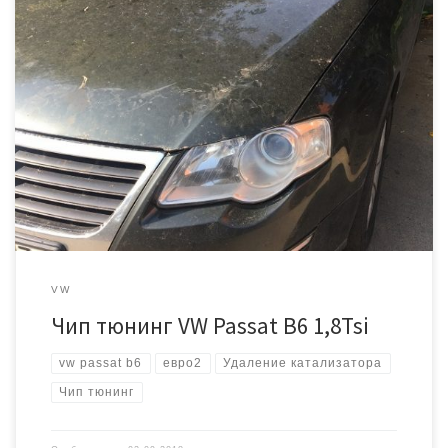
Автомобиль 2007 года, с механической коробкой передач.
Буквенное обозначение двигателя BZB, мощность 160 л.с. Был
вырезан катализатор, автомобиль прибыл с ошибкой. Работы
по прошивке выполняются через диагностический разьем На всю
процедуру уходит примерно 1 час времени. Качественная
прошивка под Евро2 и 200 лошадиных сил. Стоимость 14000
рублей.
VW
Чип тюнинг VW Passat B6 1,8Tsi
vw passat b6
евро2
Удаление катализатора
Чип тюнинг