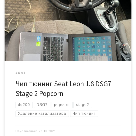
Автомобиль Сеат Леон 12 года выпуска с роботизированной
коробкой передач DSG7 (dq200). Сделали stage 2 с
оптимизированным начальным крутящим моментом под «сухую»
коробку передач. Добавили эффект «отстрелов» на сбросе газа.
SEAT
Чип тюнинг Seat Leon 1.8 DSG7
Stage 2 Popcorn
dq200
DSG7
popcorn
stage2
Удаление катализатора
Чип тюнинг
Опубликовано
25.10.2021