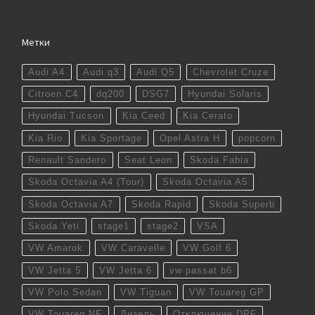
Метки
Audi A4
Audi q3
Audi Q5
Chevrolet Cruze
Citroen C4
dq200
DSG7
Hyundai Solaris
Hyundai Tucson
Kia Ceed
Kia Cerato
Kia Rio
Kia Sportage
Opel Astra H
popcorn
Renault Sandero
Seat Leon
Skoda Fabia
Skoda Octavia A4 (Tour)
Skoda Octavia A5
Skoda Octavia A7
Skoda Rapid
Skoda Superb
Skoda Yeti
stage1
stage2
VSA
VW Amarok
VW Caravelle
VW Golf 6
VW Jetta 5
VW Jetta 6
vw passat b6
VW Polo Sedan
VW Tiguan
VW Touareg GP
VW Touareg NF
Дизель
Отключение DPF