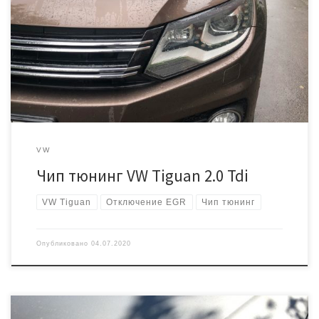
96000 км. Появилась ошибка по клапану ЕГР, владелец решил
заглушить систему и сделать чип тюнинг. Проверяем состояние
трубок и впускного коллектора Впускной коллектор очень
грязный Ну в общем то диагностика нас не обманула,
приступаем к физическому удалению системы рециркуляции
отработавших газов. Изначально […]
VW
Чип тюнинг VW Tiguan 2.0 Tdi
VW Tiguan
Отключение EGR
Чип тюнинг
Опубликовано
04.07.2020