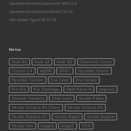
Удаление катализатора на VW Jetta 6 1.6
Удаление катализатора Mazda CX5 2.5
Чип тюнинг Tiguan NF 2.0 Tdi
Метки
Audi A4
Audi q3
Audi Q5
Chevrolet Cruze
Citroen C4
dq200
DSG7
Hyundai Solaris
Hyundai Tucson
Kia Ceed
Kia Cerato
Kia Rio
Kia Sportage
Opel Astra H
popcorn
Renault Sandero
Seat Leon
Skoda Fabia
Skoda Octavia A4 (Tour)
Skoda Octavia A5
Skoda Octavia A7
Skoda Rapid
Skoda Superb
Skoda Yeti
stage1
stage2
VSA