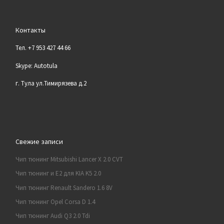
Контакты
Тел. +7 953 427 44 66
Skype: Autotula
г. Тула ул.Тимирязева д.2
Свежие записи
Чип тюнинг Mitsubishi Lancer X 2.0 CVT
Чип тюнинг и E2 для KIA K5 2.0
Чип тюнинг Renault Sandero 1.6 8V
Чип тюнинг Opel Corsa D 1.4
Чип тюнинг Audi Q3 2.0 Tdi