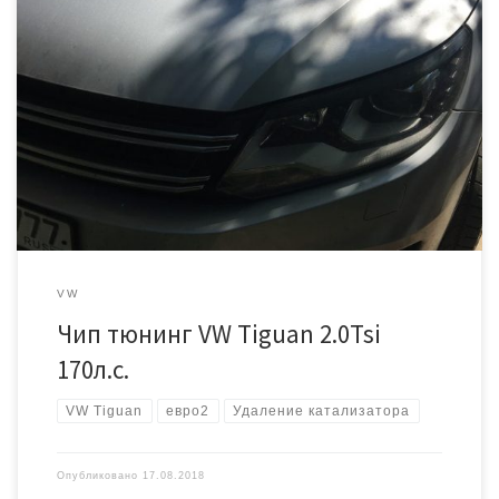
Мощность: 170/240 л.с., Момент: 280/350Н.м
VW
Чип тюнинг VW Tiguan 2.0Tsi
170л.с.
VW Tiguan
евро2
Удаление катализатора
Опубликовано
17.08.2018