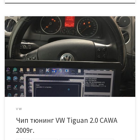
К нам на чип тюнинг приехал Фольксваген Тигуан 2009 года с
бензиновым мотором 2,0 мощностью 170 лошадиных сил.
Буквенное обозначение двигателя CAWA Точно такой же
двигатель на других марках и моделях VAG группы имеет 200
лошадей, тут же его «придушили» до 170 и поставили
классический автомат и полный привод… Заводские […]
VW
Чип тюнинг VW Tiguan 2.0 CAWA
2009г.