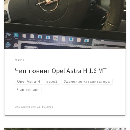
Под замену мембрана вентиляции картера, катализатор тоже
неисправен. Если первую проблему можно решить заменой
детали, то удаление катализатора требует ещё и прошивки!
Делаем идентификацию Сразу же сохраняем заводскую
прошивку. И делаем чип тюнинг под Евро2. Записываем через
диагностический разъем: […]
OPEL
Чип тюнинг Opel Astra H 1.6 MT
Opel Astra H
евро2
Удаление катализатора
Чип тюнинг
Опубликовано
21.10.2018