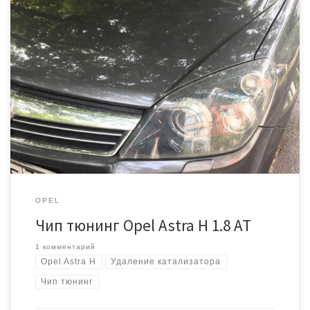
Автомобиль Opel Astra H sedan. Автоматическая коробка
передач, пробег 87000.Чувствовалось снижение динамики, был
треск в выхлопной системе при высоких температурах, но
ошибок по катализатору не было. Было решено удалить
катализатор, путём установки выпускного коллектора без
катализатора и прошить под Евро2. Выполняем чтение
заводской прошивки ЭБУ Siemens Simtec 75. Чтение […]
OPEL
Чип тюнинг Opel Astra H 1.8 AT
1 комментарий
Opel Astra H
Удаление катализатора
Чип тюнинг