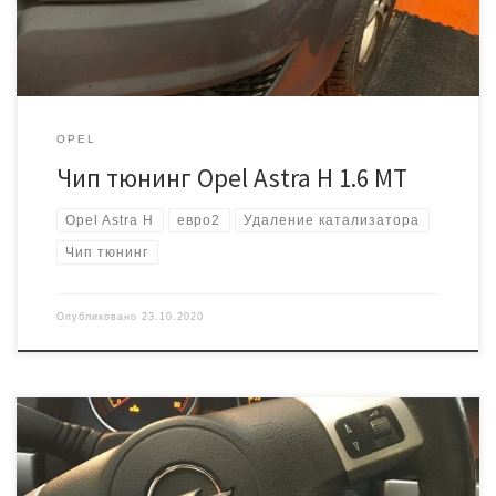
под евро2. Блок управления […]
OPEL
Чип тюнинг Opel Astra H 1.6 MT
Opel Astra H
евро2
Удаление катализатора
Чип тюнинг
Опубликовано
23.10.2020
Машина приехала к нам с целым рядом проблем. Пробег 138 000.