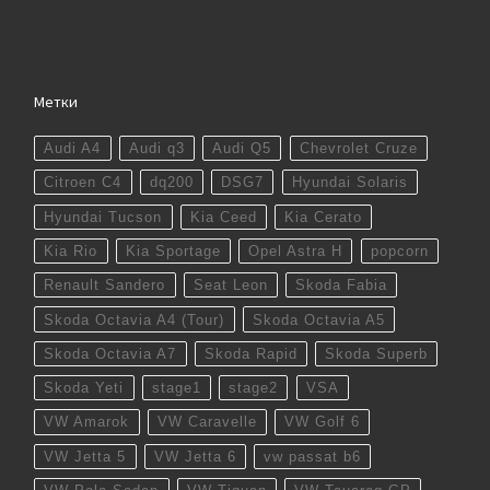
Метки
Audi A4
Audi q3
Audi Q5
Chevrolet Cruze
Citroen C4
dq200
DSG7
Hyundai Solaris
Hyundai Tucson
Kia Ceed
Kia Cerato
Kia Rio
Kia Sportage
Opel Astra H
popcorn
Renault Sandero
Seat Leon
Skoda Fabia
Skoda Octavia A4 (Tour)
Skoda Octavia A5
Skoda Octavia A7
Skoda Rapid
Skoda Superb
Skoda Yeti
stage1
stage2
VSA
VW Amarok
VW Caravelle
VW Golf 6
VW Jetta 5
VW Jetta 6
vw passat b6