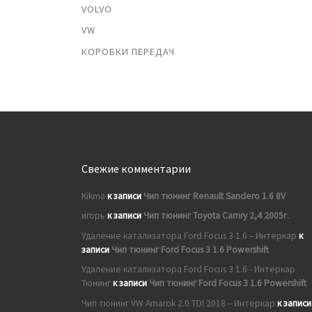
VOLVO
VW
КОРОБКИ ПЕРЕДАЧ
Свежие комментарии
Kikma
к записи
Чип тюнинг Renault Sandero 1.6 8V
игорь
к записи
Чип тюнинг Toyota Camry 2,4 2005г.
Удаление катализатора Ford Focus 3 1.6 – Интеркар
к
записи
Чип тюнинг Ford Focus 3 1.6 Powershift
Удаление катализатора Ford Focus 3 1.6 - Интеркар
Тюнинг
к записи
Чип тюнинг Ford Focus 3 1.6 Powershift
Чип тюнинг VW Amarok 2.0 TDI 2018 – Интеркар
к записи