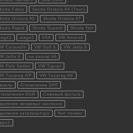
koda Fabia
Skoda Octavia A4 (Tour)
koda Octavia A5
Skoda Octavia A7
koda Rapid
Skoda Superb
Skoda Yeti
tage1
stage2
VSA
VW Amarok
W Caravelle
VW Golf 6
VW Jetta 5
W Jetta 6
vw passat b6
W Polo Sedan
VW Tiguan
W Touareg GP
VW Touareg NF
изель
Отключение DPF
тключение EGR
Сажевый фильтр
даление вихревых заслонок
даление катализатора
Чип тюнинг
вро2