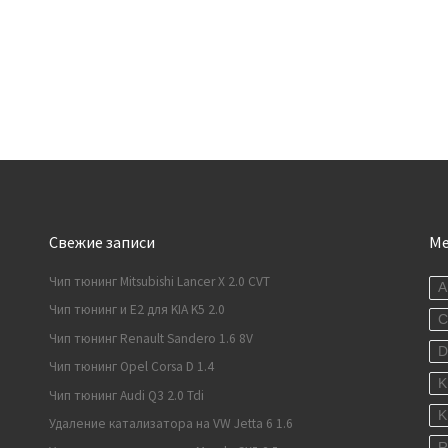
Свежие записи
М
Чип тюнинг Mitsubishi Lancer X 2.0 CVT
A
Чип тюнинг и E2 для KIA K5 2.0
C
Чип тюнинг Renault Sandero 1.6 8V
Чип тюнинг Opel Corsa D 1.4
K
Чип тюнинг Audi Q3 2.0 Tdi
K
Удаление катализатора на VW Jetta 6 1.6
R