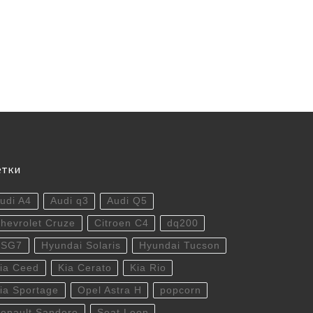
етки
udi A4
Audi q3
Audi Q5
hevrolet Cruze
Citroen C4
dq200
DSG7
Hyundai Solaris
Hyundai Tucson
ia Ceed
Kia Cerato
Kia Rio
ia Sportage
Opel Astra H
popcorn
enault Sandero
Seat Leon