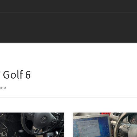
 Golf 6
иси
мобиль фольксваген гольф 6 с
Этот фольксваген гольф приех
ром 1.4 tsi (caxa), мощностью
нам с огромным количеством
л.с. Удален катализатор,
ошибок. Прошлые мастера уже