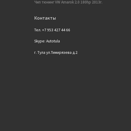
Чип тюнинг VW Amarok 2.0 180hp 2013г.
Контакты
Тел. +7 953 427 44 66
Skype: Autotula
г. Тула ул.Тимирязева д.2