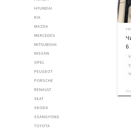
поя
HYUNDAI
под 
KIA
мощ
двиг
MAZDA
диаг
V
MERCEDES
Ч
03C9
Обно
MITSUBISHI
6 
Прир
NISSAN
Отс
V
OPEL
ката
У
PEUGEOT
Ч
PORSCHE
RENAULT
Оп
SEAT
SKODA
SSANGYONG
TOYOTA