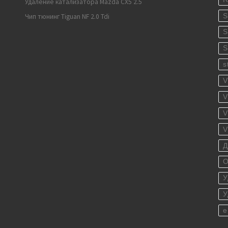
Удаление катализатора Mazda CX5 2.5
S
Чип тюнинг Tiguan NF 2.0 Tdi
S
S
s
V
V
V
V
Д
О
У
У
е