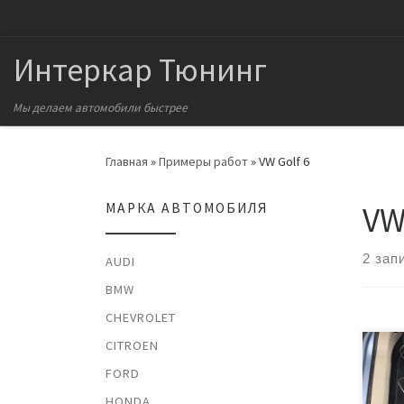
Перейти к содержимому
Интеркар Тюнинг
Мы делаем автомобили быстрее
Главная
»
Примеры работ
»
VW Golf 6
VW
МАРКА АВТОМОБИЛЯ
2 зап
AUDI
BMW
CHEVROLET
CITROEN
Авто
FORD
мото
122 
HONDA