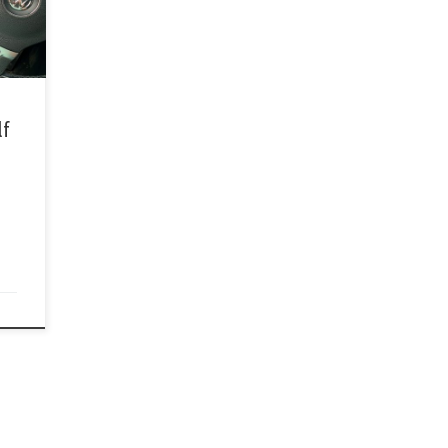
ли.
ль.
f
о2,
о