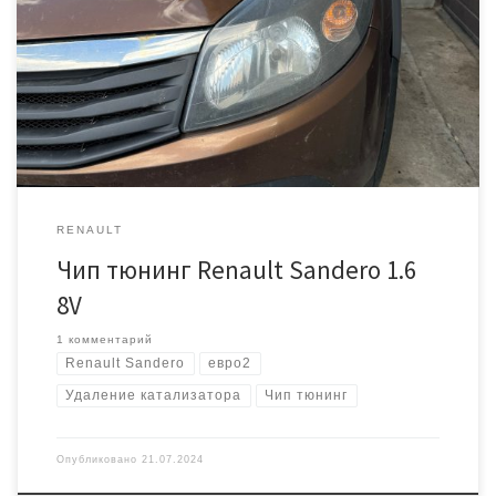
Автомобиль Рено Сандеро с мотором 1.6, на механике. Был
удален катализатор и присутствовали ошибки по второму
кислородному датчику. ЭБУ Siemens EMS 3132,
HW8200598393_8200856659_SW8201441183_10168066AA Улучшили
динамику и отклик на педаль газа. Сделали полноценный ЕВРО2
RENAULT
Чип тюнинг Renault Sandero 1.6
8V
1 комментарий
Renault Sandero
евро2
Удаление катализатора
Чип тюнинг
Опубликовано
21.07.2024