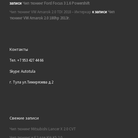
записи
Чип тюнинг Ford Focus 3 1.6 Powershift
Чип тюнинг VW Amarok 2.0 TDI 2018 – Интеркар
к записи
Чип
тюнинг VW Amarok 2.0 180hp 2013г.
Контакты
Тел. +7 953 427 44 66
Skype: Autotula
г. Тула ул.Тимирязева д.2
Свежие записи
Чип тюнинг Mitsubishi Lancer X 2.0 CVT
Чип тюнинг и E2 для KIA K5 2.0