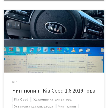
На данном автомобиле стоит ЭБУ Bosch MEG 17.9.21 с
идентификаторами GACD-HS66QSC2C00 Задача заключалась в
том, что бы заменить повредившийся штатный катализатор на
универсальный металлический, подробнее про замену можно
почитать тут: https://automaster71.ru/remont-avtomobilej/zamena-
katalizatora-kia-ceed-2019-goda/ Многим уже известно, что именно
Ceed этих годов, не делается через диагностический разъем,
поэтому блок пришлось снять, но вскрывать […]
KIA
Чип тюнинг Kia Ceed 1.6 2019 года
Kia Ceed
Удаление катализатора
Установка катализатора
Чип тюнинг