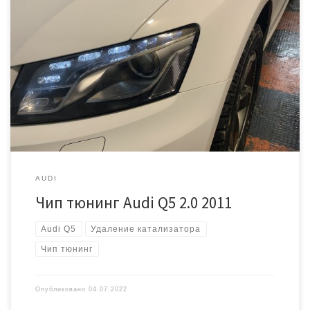
Автомобиль приехал к нам на крупное ТО, включая замену цепи
ГРМ. В ходе работ было решено так же удалить катализатор и
сделать прошивку Stage2 под нормы евро2 Блок управления
Bosch Med17.1 № 8R0907115A Запись прошивки выполняется через
диагностический разъем. По времени чип тюнинг занимает около
1 часа. Прирост мощности с […]
AUDI
Чип тюнинг Audi Q5 2.0 2011
Audi Q5
Удаление катализатора
Чип тюнинг
Опубликовано
04.07.2022