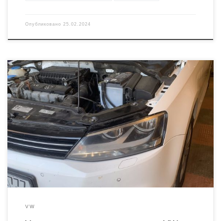
Опубликовано
25.02.2024
Автомобиль ФВ Джетта с мотором CLRA. Сразу хочется
отметить, что никаких ошибок или проблем замечено не было.
Просто «паранойя» владельца заставила проверить состояние
катализатора, пробег всё таки 256 тысяч км. И оказалось, что не
зря! Откручиваем приемную трубу и видим: А дальше делаем чип
тюнинг под нормы евро2 И продолжаем […]
VW