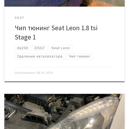
SEAT
Чип тюнинг Seat Leon 1.8 tsi
Stage 1
dq200
DSG7
Seat Leon
Удаление катализатора
Чип тюнинг
Опубликовано
09.02.2023
Цель визита к нам — удаление катализатора! На этих
автомобилях они часто разрушаются, что естественно приводит
к задирам в цилиндрах и уже как следствие появляется расход