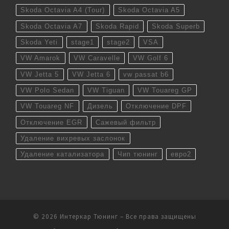
Skoda Octavia A4 (Tour)
Skoda Octavia A5
Skoda Octavia A7
Skoda Rapid
Skoda Superb
Skoda Yeti
stage1
stage2
VSA
VW Amarok
VW Caravelle
VW Golf 6
VW Jetta 5
VW Jetta 6
vw passat b6
VW Polo Sedan
VW Tiguan
VW Touareg GP
VW Touareg NF
Дизель
Отключение DPF
Отключение EGR
Сажевый фильтр
Удаление вихревых заслонок
Удаление катализатора
Чип тюнинг
евро2
© 2026
Интеркар Тюнинг
– Все права защищены