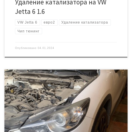
Удаление катализатора на VW
Jetta 6 1.6
VW Jetta 6
евро2
Удаление катализатора
Чип тюнинг
Опубликовано
04.01.2024
Хозяйка этой мазды стала замечать, что динамика разгона стала
хуже, появилось «плавание» оборотов. Подозрения на
катализатор и было решено его убрать! Тем более на этих
автомобилях, каталитический нейтрализатор это слабое место.
Всегда подобные работы начинаем с прошивки ЭБУ, так как если
по каким то причинам не получится прошить машину, то […]