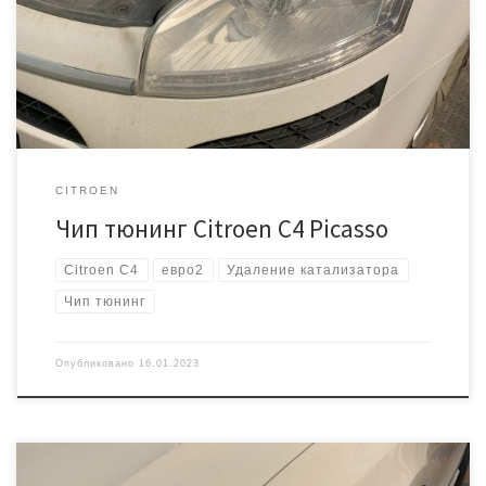
масла… Начинаем со сбора информации. Год выпуска 2012. Блок
управления двигателем Bosch MEV17.4.2 Безопаснее и проще
работать с этим блоком «на столе». Вскрывать не […]
CITROEN
Чип тюнинг Citroen C4 Picasso
Citroen C4
евро2
Удаление катализатора
Чип тюнинг
Опубликовано
16.01.2023