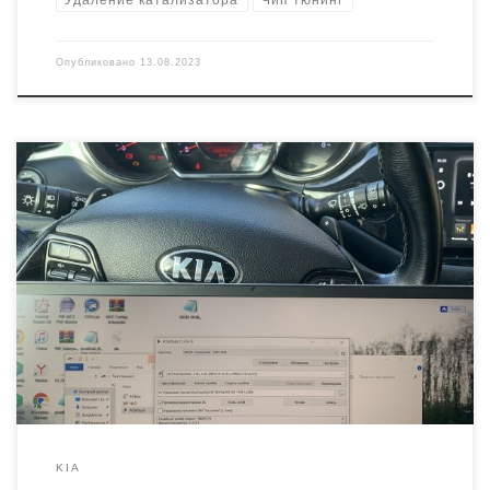
Опубликовано
13.08.2023
Автомобиль: Kia Ceed 2014 года выпуска Система
управления: Bosch ME(G)17.9.11/12/13 Идентификаторы
оригинального ПО: GAJD_BE46QS00C00 Под этот авто есть
заводское обновление GAJD_BE46QS02C00 Описание: Крутящий
момент увеличен на диапазоне средних и высоких оборотов.
Значительно улучшена динамика разгона. Снижено время
отклика педали газа. Убраны лимитеры ограничения момента.
Устранены «провалы» при включении кондиционера. Версия под
нормы Евро-2 (отключен […]
KIA