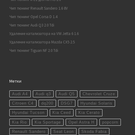
Чип тюнинг Renault Sandero 1.6 8V
Чип тюнинг Opel Corsa D 1.4
Чип тюнинг Audi Q3 2.0 Tdi
Удаление катализатора на VW Jetta 6 1.6
Удаление катализатора Mazda CX5 2.5
Чип тюнинг Tiguan NF 2.0 Tdi
Метки
Audi A4
Audi q3
Audi Q5
Chevrolet Cruze
Citroen C4
dq200
DSG7
Hyundai Solaris
Hyundai Tucson
Kia Ceed
Kia Cerato
Kia Rio
Kia Sportage
Opel Astra H
popcorn
Renault Sandero
Seat Leon
Skoda Fabia