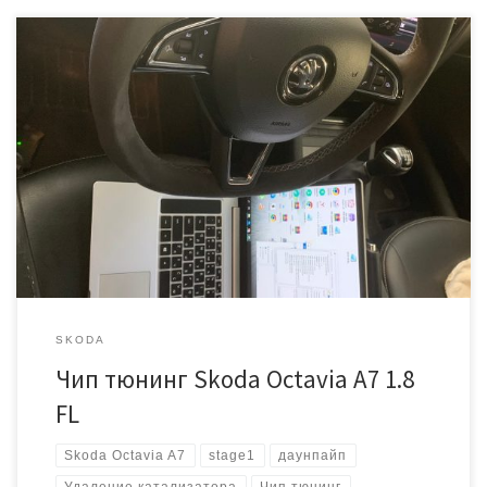
Случилась стандартная проблема для многих Октавий в кузове
а7, а именно ошибка P0420. Это свидетельствует о слабой
эффективности работы катализатора. Решать будем установкой
даунпайпа и прошивкой ЭБУ под Stage 1 Прошиваем без снятия и
вскрытия ЭБУ. Блок управления Simos 18 Качественный даунпайп
из нержавеющей стали На машине выглядит так На […]
SKODA
Чип тюнинг Skoda Octavia A7 1.8
FL
Skoda Octavia A7
stage1
даунпайп
Удаление катализатора
Чип тюнинг