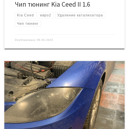
Чип тюнинг Kia Ceed II 1.6
Kia Ceed
евро2
Удаление катализатора
Чип тюнинг
Опубликовано
09.04.2023
Вы ещё видели не прошитые Сеаты? Да они существуют!) Но мы
это исправили. 2012 год, 1,8 мотор, коробка dq200 DSG7. По
техническому состоянию всё в порядке, только есть ошибка
P0420, так как удален катализатор. Нужно сделать увеличение
мощности и нормы выхлопа под «e2». Сложность в том что это
DSG7, увеличивать […]