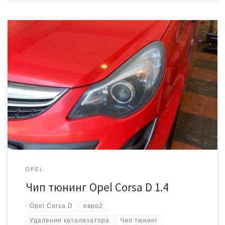
В этом отчёте расскажем как удалить катализатор и правильно
прошить Opel Corsa D с мотором 1.4. Начинаем с идентификации.
Это дает понять, что на авто установлен блок ACDelco E83.
Софт 12637490_55577895_55576841_55577879 Затем работаем с
прошивкой, отключаем катализатор и второй кислородный
датчик. Немного прибавляем мощности и записываем обратно
через диагностический разъем […]
OPEL
Чип тюнинг Opel Corsa D 1.4
Opel Corsa D
евро2
Удаление катализатора
Чип тюнинг