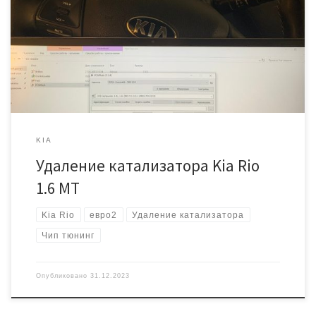
ENGINE, ошибка P0420. Для пробега в 172 тысячи катализатор
ещё долго прожил. Владельцу повезло, что нет расхода масла и
пропусков зажигания… После того как сделали прошивку под
евро2, приступаем к вскрытию Вот так выглядят остатки
катализатора. Основная часть улетела в […]
KIA
Удаление катализатора Kia Rio
1.6 MT
Kia Rio
евро2
Удаление катализатора
Чип тюнинг
Опубликовано
31.12.2023