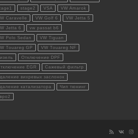
tage1
stage2
VSA
VW Amarok
W Caravelle
VW Golf 6
VW Jetta 5
W Jetta 6
vw passat b6
W Polo Sedan
VW Tiguan
W Touareg GP
VW Touareg NF
изель
Отключение DPF
тключение EGR
Сажевый фильтр
даление вихревых заслонок
даление катализатора
Чип тюнинг
вро2