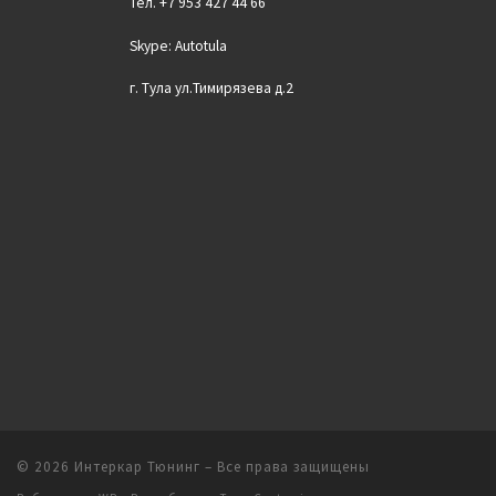
Тел. +7 953 427 44 66
Skype: Autotula
г. Тула ул.Тимирязева д.2
© 2026
Интеркар Тюнинг
– Все права защищены