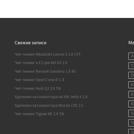
Свежие записи
М
Чип тюнинг Mitsubishi Lancer X 2.0 CVT
A
Чип тюнинг и E2 для KIA K5 2.0
C
Чип тюнинг Renault Sandero 1.6 8V
Чип тюнинг Opel Corsa D 1.4
K
Чип тюнинг Audi Q3 2.0 Tdi
K
Удаление катализатора на VW Jetta 6 1.6
R
Удаление катализатора Mazda CX5 2.5
S
Чип тюнинг Tiguan NF 2.0 Tdi
S
S