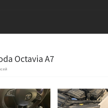
oda Octavia A7
исей
чилась стандартная проблема
Автомобиль Шкода Октавия в
многих Октавий в кузове а7, а
кузове А7, с дизельным двигат
но ошибка P0420. Это
2.0 литра, мощностью 150