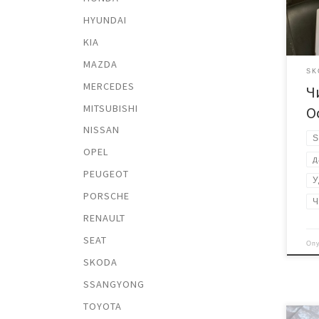
свид
HYUNDAI
эфф
KIA
ката
уста
MAZDA
ЭБУ 
SK
MERCEDES
Ч
снят
упра
MITSUBISHI
O
дау
NISSAN
На м
S
OPEL
д
PEUGEOT
У
PORSCHE
Ч
RENAULT
SEAT
Оп
SKODA
SSANGYONG
TOYOTA