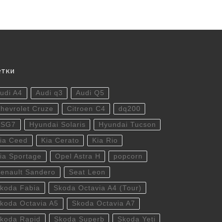
етки
udi A4
Audi q3
Audi Q5
hevrolet Cruze
Citroen C4
dq200
DSG7
Hyundai Solaris
Hyundai Tucson
ia Ceed
Kia Cerato
Kia Rio
ia Sportage
Opel Astra H
popcorn
enault Sandero
Seat Leon
koda Fabia
Skoda Octavia A4 (Tour)
koda Octavia A5
Skoda Octavia A7
koda Rapid
Skoda Superb
Skoda Yeti