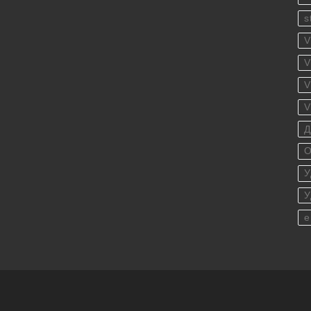
s
V
V
V
V
Д
О
У
У
е