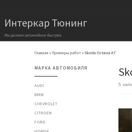
Перейти к содержимому
Интеркар Тюнинг
Мы делаем автомобили быстрее
Главная
»
Примеры работ
»
Skoda Octavia A7
Sk
МАРКА АВТОМОБИЛЯ
5 зап
AUDI
BMW
CHEVROLET
CITROEN
Слу
FORD
для 
имен
HONDA