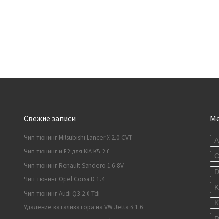
Свежие записи
М
Чип тюнинг Mitsubishi Lancer X 2.0 CVT
A
Чип тюнинг и E2 для KIA K5 2.0
C
Чип тюнинг Renault Sandero 1.6 8V
Чип тюнинг Opel Corsa D 1.4
K
Чип тюнинг Audi Q3 2.0 Tdi
K
Удаление катализатора на VW Jetta 6 1.6
R