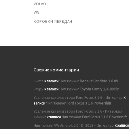
VOLVO
VW
КОРОБКИ ПЕРЕДАЧ
Свежие комментарии
Kikma
к записи
Чип тюнинг Renault Sandero 1.6 8V
игорь
к записи
Чип тюнинг Toyota Camry 2,4 2005г.
Удаление катализатора Ford Focus 3 1.6 – Интеркар
к
записи
Чип тюнинг Ford Focus 3 1.6 Powershift
Удаление катализатора Ford Focus 3 1.6 - Интеркар
Тюнинг
к записи
Чип тюнинг Ford Focus 3 1.6 Powershift
Чип тюнинг VW Amarok 2.0 TDI 2018 – Интеркар
к записи