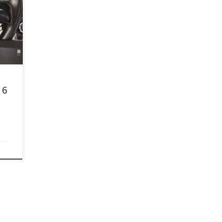
чить
ВРО2
ь
 6
л.с.
а.