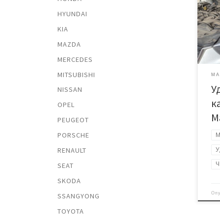
Хозя
заме
HYUNDAI
стал
KIA
обо
MAZDA
ката
убра
MERCEDES
авто
MITSUBISHI
нейт
MA
У
Все
NISSAN
с пр
к
OPEL
каки
M
прош
PEUGEOT
PORSCHE
M
RENAULT
У
Ч
SEAT
SKODA
Оп
SSANGYONG
TOYOTA