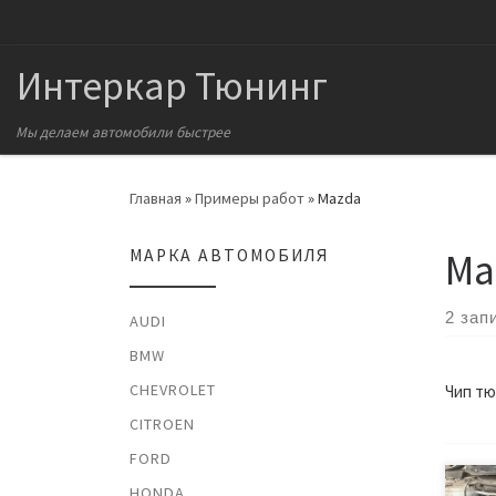
Перейти к содержимому
Интеркар Тюнинг
Мы делаем автомобили быстрее
Главная
»
Примеры работ
»
Mazda
Ma
МАРКА АВТОМОБИЛЯ
2 зап
AUDI
BMW
CHEVROLET
Чип тю
CITROEN
FORD
HONDA