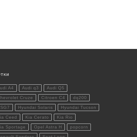
етки
udi A4
Audi q3
Audi Q5
hevrolet Cruze
Citroen C4
dq200
DSG7
Hyundai Solaris
Hyundai Tucson
ia Ceed
Kia Cerato
Kia Rio
ia Sportage
Opel Astra H
popcorn
enault Sandero
Seat Leon