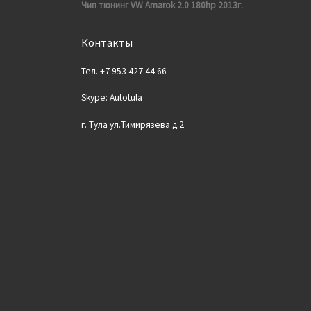
Чип тюнинг VW Amarok 2.0 180hp 2013г.
Контакты
Тел. +7 953 427 44 66
Skype: Autotula
г. Тула ул.Тимирязева д.2