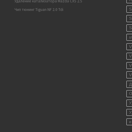
Удаление катализатора Mazda CX5 2.5
S
Чип тюнинг Tiguan NF 2.0 Tdi
S
S
s
V
V
V
V
Д
О
У
У
е