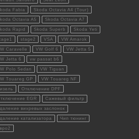
koda Fabia
Skoda Octavia A4 (Tour)
koda Octavia A5
Skoda Octavia A7
koda Rapid
Skoda Superb
Skoda Yeti
tage1
stage2
VSA
VW Amarok
W Caravelle
VW Golf 6
VW Jetta 5
W Jetta 6
vw passat b6
W Polo Sedan
VW Tiguan
W Touareg GP
VW Touareg NF
изель
Отключение DPF
тключение EGR
Сажевый фильтр
даление вихревых заслонок
даление катализатора
Чип тюнинг
вро2