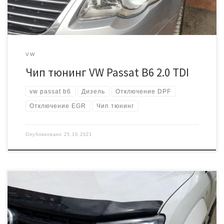
VW
Чип тюнинг VW Passat B6 2.0 TDI
vw passat b6
Дизель
Отключение DPF
Отключение EGR
Чип тюнинг
Опубликовано
25.10.2021
Владелец данного автомобиля уже делал у нас прошивку в 2017
году, посмотреть можно по этой ссылке https://intercar-