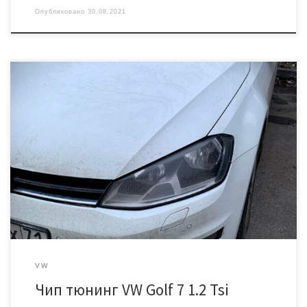
Опубликовано
30.08.2021
Фольксваген Гольф 7 2014 года выпуска с мотором 1,2
мощностью 86 лошадиных сил. буквенное обозначение
двигателя CJZB. Коробка передач механическая 5-ти
ступенчатая. Мотор идентичен CJZA мощностью 105 лошадиных
сил, только в нашем исполнении он задушен программно. Наша
задача раскрыть потенциал и снять заводские ограничения.
Делаем идентификацию и проверяем актуальность заводской
[…]
VW
Чип тюнинг VW Golf 7 1.2 Tsi