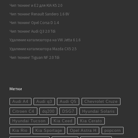
Чип тюнинг и E2 для KIA K5 2.0
Чип тюнинг Renault Sandero 1.6 8V
Чип тюнинг Opel Corsa D 1.4
Чип тюнинг Audi Q3 2.0 Tdi
Удаление катализатора на VW Jetta 6 1.6
Удаление катализатора Mazda CX5 2.5
Чип тюнинг Tiguan NF 2.0 Tdi
Метки
Audi A4
Audi q3
Audi Q5
Chevrolet Cruze
Citroen C4
dq200
DSG7
Hyundai Solaris
Hyundai Tucson
Kia Ceed
Kia Cerato
Kia Rio
Kia Sportage
Opel Astra H
popcorn