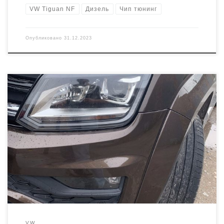
VW Tiguan NF
Дизель
Чип тюнинг
Опубликовано
31.12.2023
На увеличение мощности приехал VW Amarok рестайлинг, с
мотором 2.0 TDI и АКПП. Буквенное обозначение двигателя CSHA,
ЭБУ Bosch EDC17C54 и номер 03L906012GF Двигатель битурбо в
стоке 180 лошадей, сделаем прирост до 215 л.с
VW