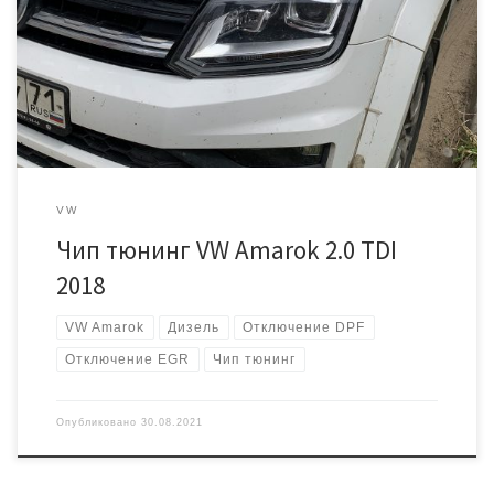
tuning.ru/vw/chip-tyuning-vw-amarok-2-0-180hp-2013g/ Прошлая
машина продана и был куплен новый Амарок с таким же
мотором. Как только закончилась гарантия, сразу же было
решено поднять мощность двигателя и убрать экологию
которая душит мотор. Загоняем машину на яму […]
VW
Чип тюнинг VW Amarok 2.0 TDI
2018
VW Amarok
Дизель
Отключение DPF
Отключение EGR
Чип тюнинг
Опубликовано
30.08.2021