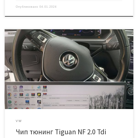
Опубликовано
04.01.2024
Сделали программное увеличение мощности на дизельном
Тигуане второго поколения. Буквенное обозначение двигателя
DFGA ЭБУ bosch EDC17C74 № 04L906026QT Экологию не трогали,
прошивка «пишется» через диагностический разъем
VW
Чип тюнинг Tiguan NF 2.0 Tdi