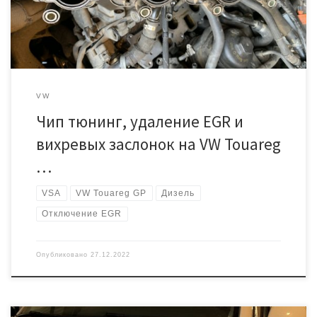
(такой шанс не велик, но есть всегда), […]
VW
Чип тюнинг, удаление EGR и
вихревых заслонок на VW Touareg
…
VSA
VW Touareg GP
Дизель
Отключение EGR
Опубликовано
27.12.2022