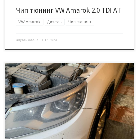
Чип тюнинг VW Amarok 2.0 TDI AT
VW Amarok
Дизель
Чип тюнинг
Опубликовано
31.12.2023
Автомобиль Фольксваген Тигуан первого поколения с
бензиновым двигателем 2.0. Всем известно, что мотор
«придушен» до 170 л.с., если стоит АКПП. Катализатор не трогаем
делаем только чип тюнинг! Запись прошивки выполняется через
диагностический разъем. По желанию владельца сделали
«легкий» Stage 1 на 250 лошадиных сил