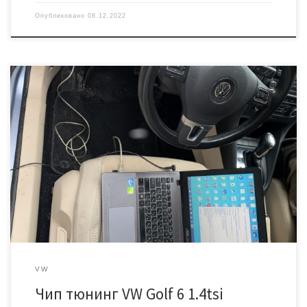
Опубликовано
08.12.2022
Автомобиль фольксваген гольф 6 с мотором 1.4 tsi (caxa),
мощностью 122 л.с. Удален катализатор, появилась ошибка
P0420. Прошьем под нормы Евро 2 и увеличим мощность и
крутящий момент двигателя. Работаем через диагностический
разъем. Блок 03C906016AJ версия 9458. Обновляем сразу до
версии 9971. Прирост мощности 122/160л.с. Отсутствие ошибок по
катализатору и […]
VW
Чип тюнинг VW Golf 6 1.4tsi