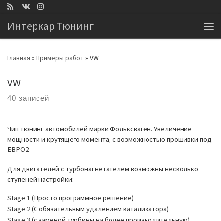
Перейти к содержимому
Интеркар Тюнинг
Ме
Главная
»
Примеры работ
»
VW
VW
40 записей
Чип тюнинг автомобилей марки Фольксваген. Увеличение
мощности и крутящего момента, с возможностью прошивки под
ЕВРО2
Для двигателей с турбонагнетателем возможны несколько
ступеней настройки:
Stage 1 (Просто программное решение)
Stage 2 (С обязательным удалением катализатора)
Stage 3 (с заменой турбины на более производительную)