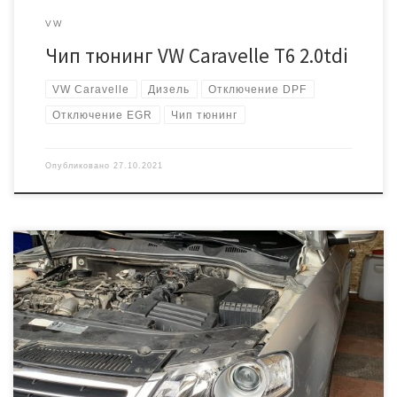
VW
Чип тюнинг VW Caravelle T6 2.0tdi
VW Caravelle
Дизель
Отключение DPF
Отключение EGR
Чип тюнинг
Опубликовано
27.10.2021
Фольксваген Пассат B6 с дизельным двигателем, мощностью 170
лошадиных сил и коробкой DSG6. Сажевый фильтр «отжил» своё
и настало время его удалить, заодно заглушим систему
рециркуляции ОГ (EGR). Программная часть: Блок EDC17CP14 №
03L906022QG Версия ПО: 9982 Подготавливаем
модифицированную программу с увеличением мощности и
крутящего момента, перенастраиваем смесь под отсутствие […]