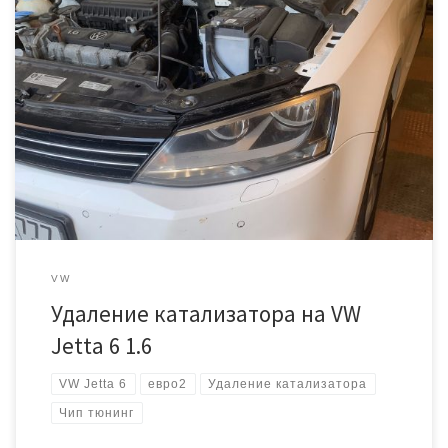
Автомобиль ФВ Джетта с мотором CLRA. Сразу хочется
отметить, что никаких ошибок или проблем замечено не было.
Просто «паранойя» владельца заставила проверить состояние
катализатора, пробег всё таки 256 тысяч км. И оказалось, что не
зря! Откручиваем приемную трубу и видим: А дальше делаем чип
тюнинг под нормы евро2 И продолжаем […]
VW
Удаление катализатора на VW
Jetta 6 1.6
VW Jetta 6
евро2
Удаление катализатора
Чип тюнинг