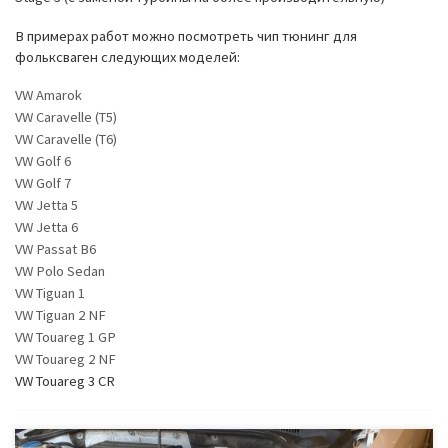
В примерах работ можно посмотреть чип тюнинг для
фольксваген следующих моделей:
VW Amarok
VW Caravelle (T5)
VW Caravelle (T6)
VW Golf 6
VW Golf 7
VW Jetta 5
VW Jetta 6
VW Passat B6
VW Polo Sedan
VW Tiguan 1
VW Tiguan 2 NF
VW Touareg 1 GP
VW Touareg 2 NF
VW Touareg 3 CR