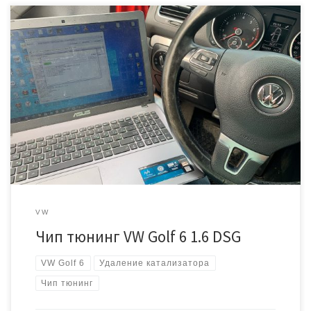
Этот фольксваген гольф приехал к нам с огромным количеством
ошибок. Прошлые мастера уже «залечили» мотор и удалили
катализатор, но проблему с пропусками зажигания не решили.
Для начала починили автомобиль. Проверив систему зажигания
установили, что виновник — катушка зажигания. Затем
подготовили прошивку под евро2, так как нужно было
программно отключить катализатор […]
VW
Чип тюнинг VW Golf 6 1.6 DSG
VW Golf 6
Удаление катализатора
Чип тюнинг