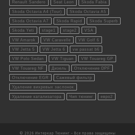
Renault Sandero
Seat Leon
Skoda Fabia
Skoda Octavia A4 (Tour)
Skoda Octavia A5
Skoda Octavia A7
Skoda Rapid
Skoda Superb
Skoda Yeti
stage1
stage2
VSA
VW Amarok
VW Caravelle
VW Golf 6
VW Jetta 5
VW Jetta 6
vw passat b6
VW Polo Sedan
VW Tiguan
VW Touareg GP
VW Touareg NF
Дизель
Отключение DPF
Отключение EGR
Сажевый фильтр
Удаление вихревых заслонок
Удаление катализатора
Чип тюнинг
евро2
© 2026
Интеркар Тюнинг
– Все права защищены