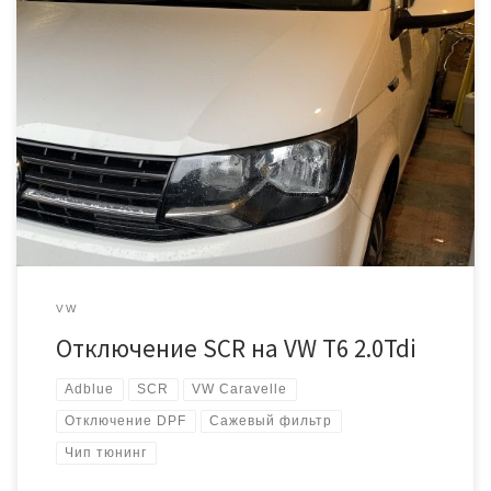
Автомобиль пригнан из Европы, на нем была установлена
система впрыска мочевины (Adblue), а так же сажевый фильтр.
Мощность двигателя всего 102 лошадиные силы. Для большого
автомобиля этого очень недостаточно. Будем отключать EGR
SCR и DPF на программном и физическом уровне. Начнём с
идентификации Двигатель CXGB. Блок управления Delphi DCM6.2 #
[…]
VW
Отключение SCR на VW T6 2.0Tdi
Adblue
SCR
VW Caravelle
Отключение DPF
Сажевый фильтр
Чип тюнинг