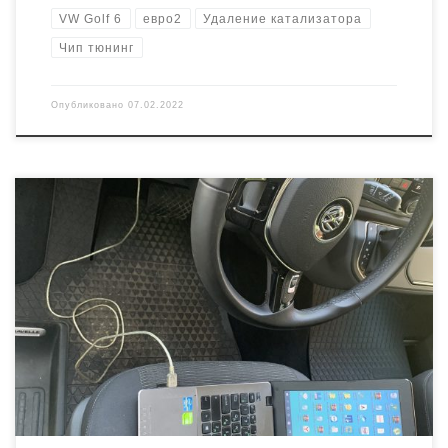
VW Golf 6
евро2
Удаление катализатора
Чип тюнинг
Опубликовано
07.02.2022
Блок Bosch EDC17CP20 Номер: 03L906019FK Версия ПО: 9978
Программное удаление сажевого фильтра и отключение системы
EGR на Volkswagen Caravelle 2018 года с дизельным двигателем.
Заглушки на трубки EGR поставили оригинальные. Сажевый
фильтр сняли и вырезали физически Прошивка с увеличением
мощности и крутящего момента.