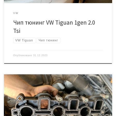
VW
Чип тюнинг VW Tiguan 1gen 2.0
Tsi
VW Tiguan
Чип тюнинг
Опубликовано
31.12.2023
Ранее уже неоднократно были отчёты по прошивке аналогичных
автомобилей, но в этот раз хотелось бы подробнее рассказать
про заглушки ЕГР и отключение вихревых заслонок! Всегда
подобные работы начинаем с чип тюнинга, так безопаснее.
Логика в том, что если вдруг не получится сделать прошивку