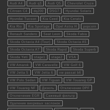
Audi A4
Audi q3
Audi Q5
Chevrolet Cruze
Citroen C4
dq200
DSG7
Hyundai Solaris
Hyundai Tucson
Kia Ceed
Kia Cerato
Kia Rio
Kia Sportage
Opel Astra H
popcorn
Renault Sandero
Seat Leon
Skoda Fabia
Skoda Octavia A4 (Tour)
Skoda Octavia A5
Skoda Octavia A7
Skoda Rapid
Skoda Superb
Skoda Yeti
stage1
stage2
VSA
VW Amarok
VW Caravelle
VW Golf 6
VW Jetta 5
VW Jetta 6
vw passat b6
VW Polo Sedan
VW Tiguan
VW Touareg GP
VW Touareg NF
Дизель
Отключение DPF
Отключение EGR
Сажевый фильтр
Удаление вихревых заслонок