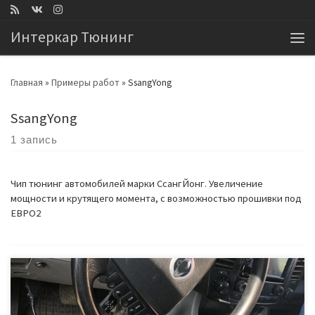
Перейти к содержимому
Интеркар Тюнинг
Ме
Главная
»
Примеры работ
»
SsangYong
SsangYong
1 запись
Чип тюнинг автомобилей марки СсангЙонг. Увеличение
мощности и крутящего момента, с возможностью прошивки под
ЕВРО2
Владелец данного автомобиля самостоятельно заглушил EGR.