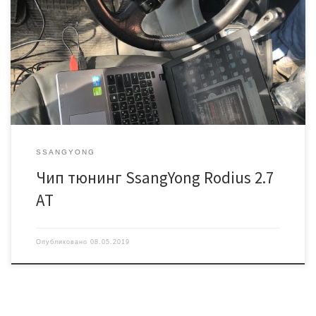
Диагностика показала единственную ошибку P0400
(Неисправность в системе рециркуляции выхлопных газов) Далее
делаем идентификацию блока управления двигателем.
Подключаем оборудование для чип тюнинга и получаем ID ЭБУ
Deldpi DCM3.2 HW: 28061716FDSV SW: HCC74A01 Далее считываем
оригинальную прошивку и калибруем её. Полноценно отключаем
систему EGR и […]
SSANGYONG
Чип тюнинг SsangYong Rodius 2.7
AT
Опубликовано
08.05.2019