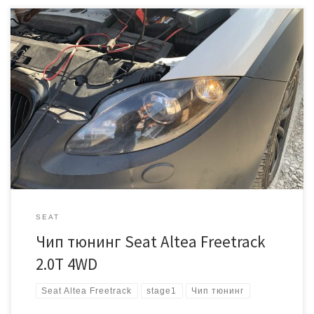
Автомобиль в очень удачной конфигурации, которой
позавидуют многие ВАГоводы на переднем приводе. Уговаривали
на Stage 2, но начнём пока со Stage 1 и прошивки коробки
передач DQ250. ЭБУ Bosch Med17.5 Номер: 1P0907115AD Версия ПО:
0030 Подготовка прошивки занимает примерно 1 час времени. Чип
тюнинг выполняется, через диагностический разъем. Блок
вскрывать […]
SEAT
Чип тюнинг Seat Altea Freetrack
2.0T 4WD
Seat Altea Freetrack
stage1
Чип тюнинг