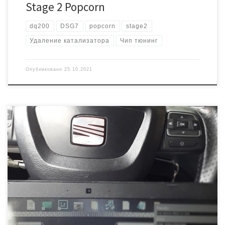
Stage 2 Popcorn
dq200
DSG7
popcorn
stage2
Удаление катализатора
Чип тюнинг
Опубликовано
25.10.2021
Автомобиль Сеат Леон с мотором 1,4 турбо ( CAXC) Вырезаны
катализаторы, из за чего были ошибки по второму лямбда
зонду. Также стояла задача увеличить мощность двигателя ЭБУ
Bosch Med17.5.20 (03C906022AQ). Читали и писали прошивку через
диагностический разъем, не вскрывая блок. Прибавка 30-50
лошадиных сил (зависит от пожеланий клиента). На выходе
получается […]