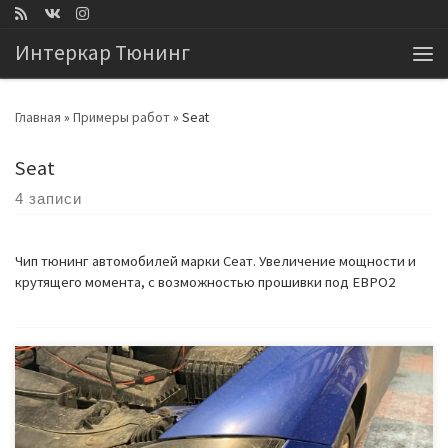
Перейти к содержимому
Интеркар Тюнинг
Ме
Главная
»
Примеры работ
»
Seat
Seat
4 записи
Чип тюнинг автомобилей марки Сеат. Увеличение мощности и
крутящего момента, с возможностью прошивки под ЕВРО2
Вы ещё видели не прошитые Сеаты? Да они существуют!) Но мы
это исправили. 2012 год, 1,8 мотор, коробка dq200 DSG7. По