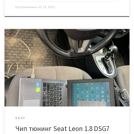
Опубликовано
02.12.2021
Автомобиль Сеат Леон 12 года выпуска с роботизированной
коробкой передач DSG7 (dq200). Сделали stage 2 с
оптимизированным начальным крутящим моментом под «сухую»
коробку передач. Добавили эффект «отстрелов» на сбросе газа.
SEAT
Чип тюнинг Seat Leon 1.8 DSG7