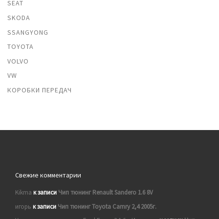
SEAT
SKODA
SSANGYONG
TOYOTA
VOLVO
VW
КОРОБКИ ПЕРЕДАЧ
Свежие комментарии
Kikma
к записи
Чип тюнинг Renault Sandero 1.6 8V
игорь
к записи
Чип тюнинг Toyota Camry 2,4 2005г.