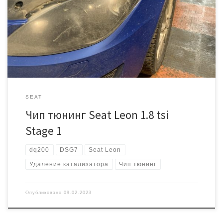
техническому состоянию всё в порядке, только есть ошибка
P0420, так как удален катализатор. Нужно сделать увеличение
мощности и нормы выхлопа под «e2». Сложность в том что это
DSG7, увеличивать […]
SEAT
Чип тюнинг Seat Leon 1.8 tsi
Stage 1
dq200
DSG7
Seat Leon
Удаление катализатора
Чип тюнинг
Опубликовано
09.02.2023