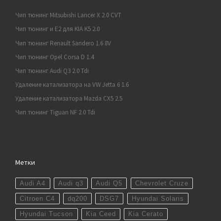
Чип тюнинг Mitsubishi Lancer X 2.0 CVT
Чип тюнинг и E2 для KIA K5 2.0
Чип тюнинг Renault Sandero 1.6 8V
Чип тюнинг Opel Corsa D 1.4
Чип тюнинг Audi Q3 2.0 Tdi
Удаление катализатора на VW Jetta 6 1.6
Удаление катализатора Mazda CX5 2.5
Чип тюнинг Tiguan NF 2.0 Tdi
Метки
Audi A4
Audi q3
Audi Q5
Chevrolet Cruze
Citroen C4
dq200
DSG7
Hyundai Solaris
Hyundai Tucson
Kia Ceed
Kia Cerato