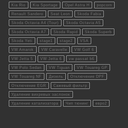
Kia Rio
Kia Sportage
Opel Astra H
popcorn
Renault Sandero
Seat Leon
Skoda Fabia
Skoda Octavia A4 (Tour)
Skoda Octavia A5
Skoda Octavia A7
Skoda Rapid
Skoda Superb
Skoda Yeti
stage1
stage2
VSA
VW Amarok
VW Caravelle
VW Golf 6
VW Jetta 5
VW Jetta 6
vw passat b6
VW Polo Sedan
VW Tiguan
VW Touareg GP
VW Touareg NF
Дизель
Отключение DPF
Отключение EGR
Сажевый фильтр
Удаление вихревых заслонок
Удаление катализатора
Чип тюнинг
евро2