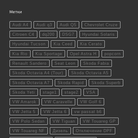
Метки
Audi A4
Audi q3
Audi Q5
Chevrolet Cruze
Citroen C4
dq200
DSG7
Hyundai Solaris
Hyundai Tucson
Kia Ceed
Kia Cerato
Kia Rio
Kia Sportage
Opel Astra H
popcorn
Renault Sandero
Seat Leon
Skoda Fabia
Skoda Octavia A4 (Tour)
Skoda Octavia A5
Skoda Octavia A7
Skoda Rapid
Skoda Superb
Skoda Yeti
stage1
stage2
VSA
VW Amarok
VW Caravelle
VW Golf 6
VW Jetta 5
VW Jetta 6
vw passat b6
VW Polo Sedan
VW Tiguan
VW Touareg GP
VW Touareg NF
Дизель
Отключение DPF