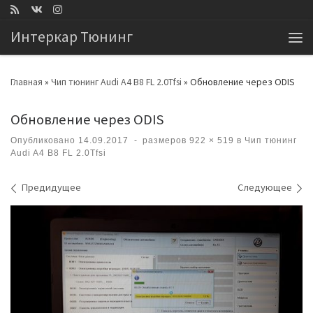
Перейти к содержимому
Интеркар Тюнинг
Ме
Главная
»
Чип тюнинг Audi A4 B8 FL 2.0Tfsi
»
Обновление через ODIS
Обновление через ODIS
Опубликовано
14.09.2017
-
размеров
922 × 519
в
Чип тюнинг
Audi A4 B8 FL 2.0Tfsi
Навигация по изображениям
Предидущее
Следующее