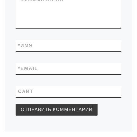
*
ИМЯ
*
EMAIL
САЙТ