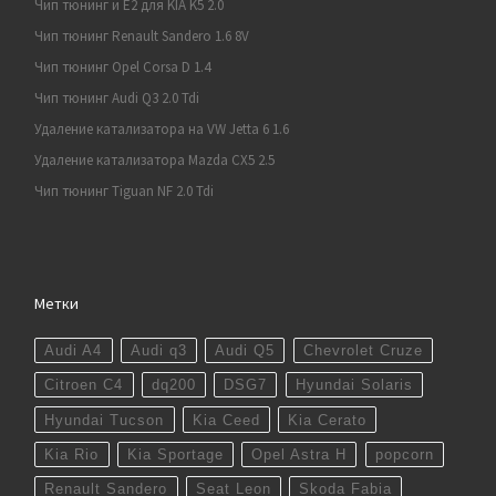
Чип тюнинг и E2 для KIA K5 2.0
Чип тюнинг Renault Sandero 1.6 8V
Чип тюнинг Opel Corsa D 1.4
Чип тюнинг Audi Q3 2.0 Tdi
Удаление катализатора на VW Jetta 6 1.6
Удаление катализатора Mazda CX5 2.5
Чип тюнинг Tiguan NF 2.0 Tdi
Метки
Audi A4
Audi q3
Audi Q5
Chevrolet Cruze
Citroen C4
dq200
DSG7
Hyundai Solaris
Hyundai Tucson
Kia Ceed
Kia Cerato
Kia Rio
Kia Sportage
Opel Astra H
popcorn
Renault Sandero
Seat Leon
Skoda Fabia