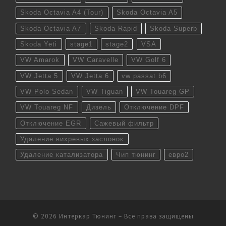
Skoda Octavia A4 (Tour)
Skoda Octavia A5
Skoda Octavia A7
Skoda Rapid
Skoda Superb
Skoda Yeti
stage1
stage2
VSA
VW Amarok
VW Caravelle
VW Golf 6
VW Jetta 5
VW Jetta 6
vw passat b6
VW Polo Sedan
VW Tiguan
VW Touareg GP
VW Touareg NF
Дизель
Отключение DPF
Отключение EGR
Сажевый фильтр
Удаление вихревых заслонок
Удаление катализатора
Чип тюнинг
евро2
© 2026
Интеркар Тюнинг
– Все права защищены