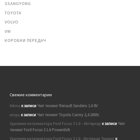
SSANGYONG
TOYOTA
VOLVO
VW
КОРОБКИ ПЕРЕДАЧ
Свежие комментарии
Kikma
к записи
Чип тюнинг Renault Sandero 1.6 8V
игорь
к записи
Чип тюнинг Toyota Camry 2,4 2005г.
Удаление катализатора Ford Focus 3 1.6 – Интеркар
к записи
Чип
тюнинг Ford Focus 3 1.6 Powershift
Удаление катализатора Ford Focus 3 1.6 - Интеркар Тюнинг
к