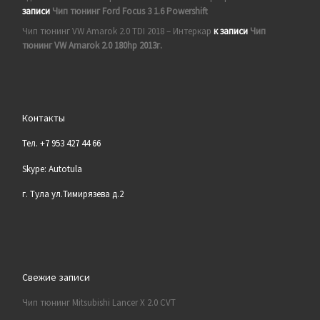
записи
Чип тюнинг Ford Focus 3 1.6 Powershift
Чип тюнинг VW Amarok 2.0 TDI 2018 – Интеркар
к записи
Чип
тюнинг VW Amarok 2.0 180hp 2013г.
Контакты
Тел. +7 953 427 44 66
Skype: Autotula
г. Тула ул.Тимирязева д.2
Свежие записи
Чип тюнинг Mitsubishi Lancer X 2.0 CVT