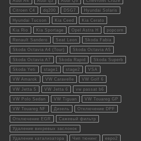
Audi A4
Audi q3
Audi Q5
Chevrolet Cruze
Citroen C4
dq200
DSG7
Hyundai Solaris
Hyundai Tucson
Kia Ceed
Kia Cerato
Kia Rio
Kia Sportage
Opel Astra H
popcorn
Renault Sandero
Seat Leon
Skoda Fabia
Skoda Octavia A4 (Tour)
Skoda Octavia A5
Skoda Octavia A7
Skoda Rapid
Skoda Superb
Skoda Yeti
stage1
stage2
VSA
VW Amarok
VW Caravelle
VW Golf 6
VW Jetta 5
VW Jetta 6
vw passat b6
VW Polo Sedan
VW Tiguan
VW Touareg GP
VW Touareg NF
Дизель
Отключение DPF
Отключение EGR
Сажевый фильтр
Удаление вихревых заслонок
Удаление катализатора
Чип тюнинг
евро2