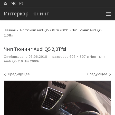
Перейти к содержимому
Интеркар Тюнинг
Ме
Главная
»
Чип тюнинг Audi Q5 2.0Tfsi 2009г.
»
Чип Тюнинг Audi Q5
2,0Tfsi
Чип Тюнинг Audi Q5 2,0Tfsi
Опубликовано
03.06.2018
-
размеров
605 × 807
в
Чип тюнинг
Audi Q5 2.0Tfsi 2009г.
Навигация по изображениям
Предидущее
Следующее