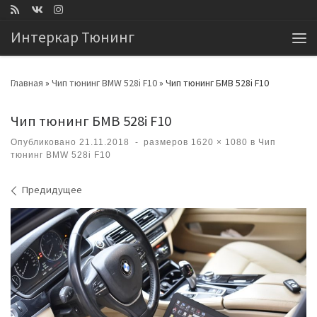
Перейти к содержимому
Интеркар Тюнинг
Ме
Главная
»
Чип тюнинг BMW 528i F10
»
Чип тюнинг БМВ 528i F10
Чип тюнинг БМВ 528i F10
Опубликовано
21.11.2018
-
размеров
1620 × 1080
в
Чип
тюнинг BMW 528i F10
Навигация по изображениям
Предидущее