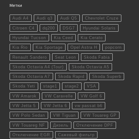
Метки
Audi A4
Audi q3
Audi Q5
Chevrolet Cruze
Citroen C4
dq200
DSG7
Hyundai Solaris
Hyundai Tucson
Kia Ceed
Kia Cerato
Kia Rio
Kia Sportage
Opel Astra H
popcorn
Renault Sandero
Seat Leon
Skoda Fabia
Skoda Octavia A4 (Tour)
Skoda Octavia A5
Skoda Octavia A7
Skoda Rapid
Skoda Superb
Skoda Yeti
stage1
stage2
VSA
VW Amarok
VW Caravelle
VW Golf 6
VW Jetta 5
VW Jetta 6
vw passat b6
VW Polo Sedan
VW Tiguan
VW Touareg GP
VW Touareg NF
Дизель
Отключение DPF
Отключение EGR
Сажевый фильтр