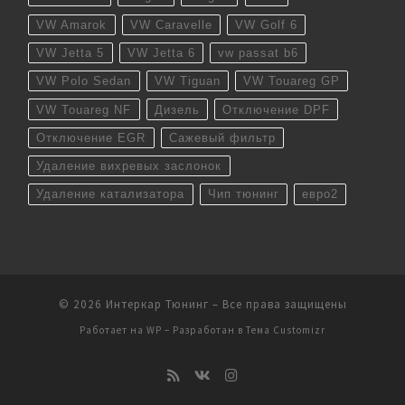
VW Amarok
VW Caravelle
VW Golf 6
VW Jetta 5
VW Jetta 6
vw passat b6
VW Polo Sedan
VW Tiguan
VW Touareg GP
VW Touareg NF
Дизель
Отключение DPF
Отключение EGR
Сажевый фильтр
Удаление вихревых заслонок
Удаление катализатора
Чип тюнинг
евро2
© 2026
Интеркар Тюнинг
– Все права защищены
Работает на
WP
– Разработан в
Тема Customizr