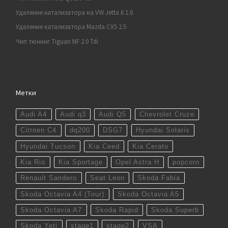
Удаление катализатора на VW Jetta 6 1.6
Удаление катализатора Mazda CX5 2.5
Чип тюнинг Tiguan NF 2.0 Tdi
Метки
Audi A4
Audi q3
Audi Q5
Chevrolet Cruze
Citroen C4
dq200
DSG7
Hyundai Solaris
Hyundai Tucson
Kia Ceed
Kia Cerato
Kia Rio
Kia Sportage
Opel Astra H
popcorn
Renault Sandero
Seat Leon
Skoda Fabia
Skoda Octavia A4 (Tour)
Skoda Octavia A5
Skoda Octavia A7
Skoda Rapid
Skoda Superb
Skoda Yeti
stage1
stage2
VSA