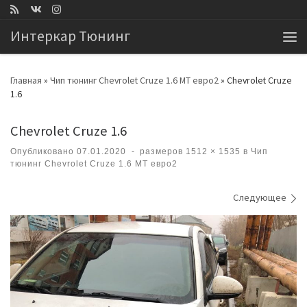
Перейти к содержимому
Интеркар Тюнинг
Ме
Главная
»
Чип тюнинг Chevrolet Cruze 1.6 MT евро2
»
Chevrolet Cruze
1.6
Chevrolet Cruze 1.6
Опубликовано
07.01.2020
-
размеров
1512 × 1535
в
Чип
тюнинг Chevrolet Cruze 1.6 MT евро2
Навигация по изображениям
Следующее