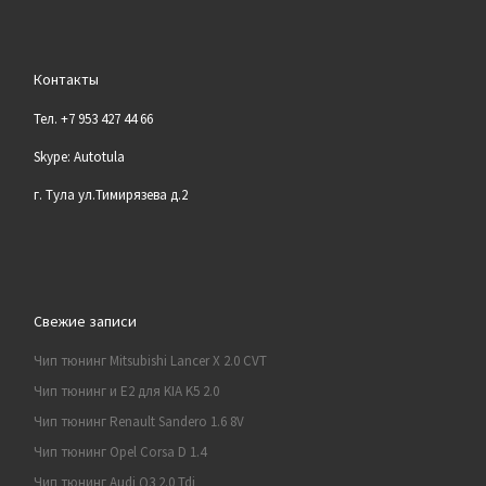
Контакты
Тел. +7 953 427 44 66
Skype: Autotula
г. Тула ул.Тимирязева д.2
Свежие записи
Чип тюнинг Mitsubishi Lancer X 2.0 CVT
Чип тюнинг и E2 для KIA K5 2.0
Чип тюнинг Renault Sandero 1.6 8V
Чип тюнинг Opel Corsa D 1.4
Чип тюнинг Audi Q3 2.0 Tdi