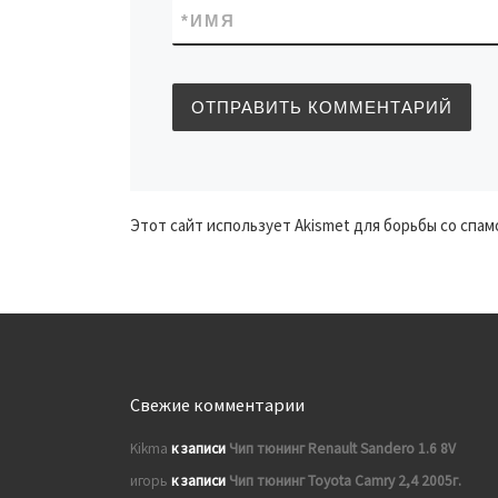
*
ИМЯ
Этот сайт использует Akismet для борьбы со спам
Свежие комментарии
Kikma
к записи
Чип тюнинг Renault Sandero 1.6 8V
игорь
к записи
Чип тюнинг Toyota Camry 2,4 2005г.