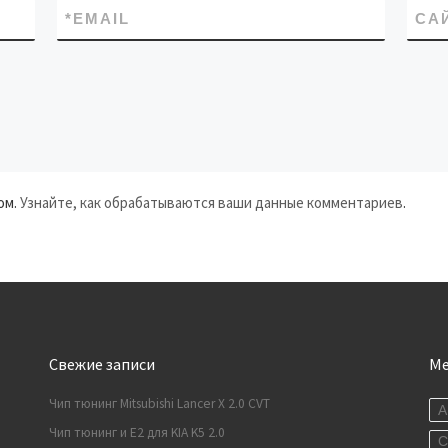
*
EMAIL
СА
ом.
Узнайте, как обрабатываются ваши данные комментариев
.
Свежие записи
М
Чип тюнинг Mitsubishi Lancer X 2.0 CVT
A
Чип тюнинг и E2 для KIA K5 2.0
C