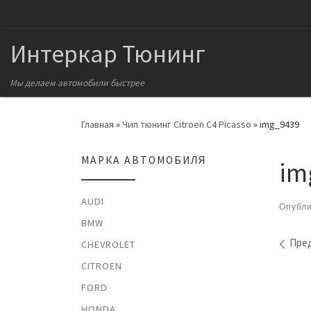
Перейти к содержимому
Интеркар Тюнинг
Мы делаем автомобили быстрее
Главная
»
Чип тюнинг Citroen C4 Picasso
»
img_9439
МАРКА АВТОМОБИЛЯ
im
AUDI
Опубл
BMW
На
Пре
CHEVROLET
CITROEN
FORD
HONDA