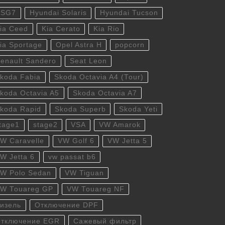
DSG7
Hyundai Solaris
Hyundai Tucson
ia Ceed
Kia Cerato
Kia Rio
ia Sportage
Opel Astra H
popcorn
enault Sandero
Seat Leon
koda Fabia
Skoda Octavia A4 (Tour)
koda Octavia A5
Skoda Octavia A7
koda Rapid
Skoda Superb
Skoda Yeti
tage1
stage2
VSA
VW Amarok
W Caravelle
VW Golf 6
VW Jetta 5
W Jetta 6
vw passat b6
W Polo Sedan
VW Tiguan
W Touareg GP
VW Touareg NF
изель
Отключение DPF
тключение EGR
Сажевый фильтр