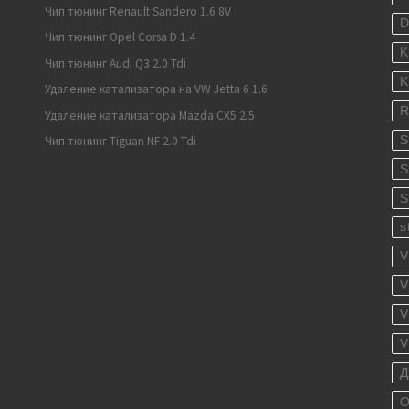
Чип тюнинг Renault Sandero 1.6 8V
Чип тюнинг Opel Corsa D 1.4
K
Чип тюнинг Audi Q3 2.0 Tdi
K
Удаление катализатора на VW Jetta 6 1.6
R
Удаление катализатора Mazda CX5 2.5
S
Чип тюнинг Tiguan NF 2.0 Tdi
S
S
s
V
V
V
V
Д
О