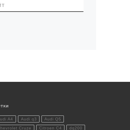
ЙТ
етки
udi A4
Audi q3
Audi Q5
hevrolet Cruze
Citroen C4
dq200