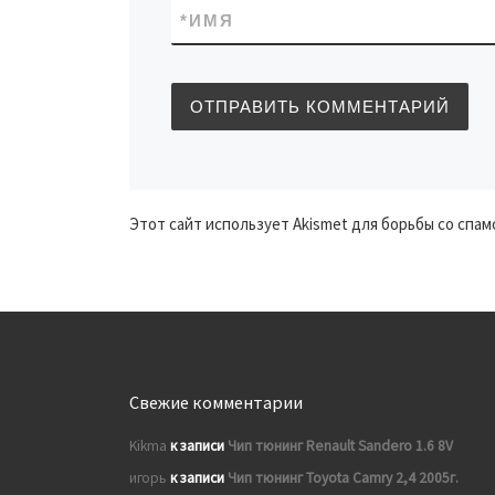
*
ИМЯ
Этот сайт использует Akismet для борьбы со спам
Свежие комментарии
Kikma
к записи
Чип тюнинг Renault Sandero 1.6 8V
игорь
к записи
Чип тюнинг Toyota Camry 2,4 2005г.