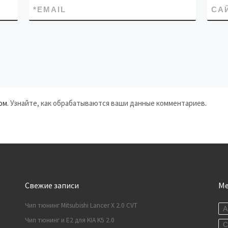
*
EMAIL
СА
ом.
Узнайте, как обрабатываются ваши данные комментариев
.
Свежие записи
М
Чип тюнинг Mitsubishi Lancer X 2.0 CVT
A
Чип тюнинг и E2 для KIA K5 2.0
C