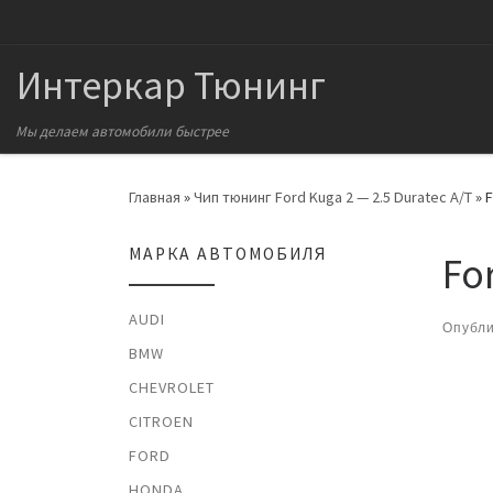
Перейти к содержимому
Интеркар Тюнинг
Мы делаем автомобили быстрее
Главная
»
Чип тюнинг Ford Kuga 2 — 2.5 Duratec A/T
»
F
МАРКА АВТОМОБИЛЯ
Fo
AUDI
Опубл
BMW
На
CHEVROLET
CITROEN
FORD
HONDA