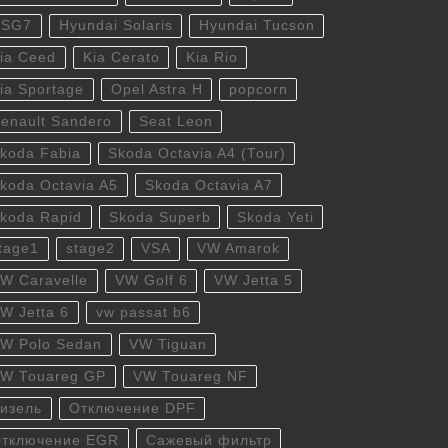
DSG7
Hyundai Solaris
Hyundai Tucson
ia Ceed
Kia Cerato
Kia Rio
ia Sportage
Opel Astra H
popcorn
enault Sandero
Seat Leon
koda Fabia
Skoda Octavia A4 (Tour)
koda Octavia A5
Skoda Octavia A7
koda Rapid
Skoda Superb
Skoda Yeti
tage1
stage2
VSA
VW Amarok
W Caravelle
VW Golf 6
VW Jetta 5
W Jetta 6
vw passat b6
W Polo Sedan
VW Tiguan
W Touareg GP
VW Touareg NF
изель
Отключение DPF
тключение EGR
Сажевый фильтр