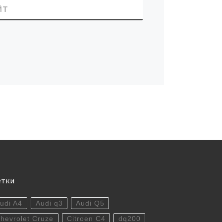
ЙТ
етки
udi A4
Audi q3
Audi Q5
hevrolet Cruze
Citroen C4
dq200