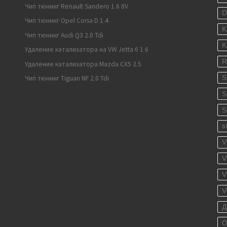
Чип тюнинг Renault Sandero 1.6 8V
Чип тюнинг Opel Corsa D 1.4
K
Чип тюнинг Audi Q3 2.0 Tdi
K
Удаление катализатора на VW Jetta 6 1.6
R
Удаление катализатора Mazda CX5 2.5
S
Чип тюнинг Tiguan NF 2.0 Tdi
S
S
s
V
V
V
V
Д
О