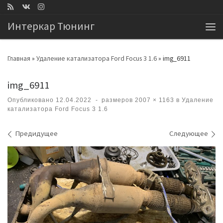
Перейти к содержимому
Интеркар Тюнинг
Ме
Главная
»
Удаление катализатора Ford Focus 3 1.6
»
img_6911
img_6911
Опубликовано
12.04.2022
-
размеров
2007 × 1163
в
Удаление
катализатора Ford Focus 3 1.6
Навигация по изображениям
Предидущее
Следующее