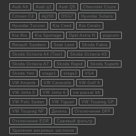
Audi A4
Audi q3
Audi Q5
Chevrolet Cruze
Citroen C4
dq200
DSG7
Hyundai Solaris
Hyundai Tucson
Kia Ceed
Kia Cerato
Kia Rio
Kia Sportage
Opel Astra H
popcorn
Renault Sandero
Seat Leon
Skoda Fabia
Skoda Octavia A4 (Tour)
Skoda Octavia A5
Skoda Octavia A7
Skoda Rapid
Skoda Superb
Skoda Yeti
stage1
stage2
VSA
VW Amarok
VW Caravelle
VW Golf 6
VW Jetta 5
VW Jetta 6
vw passat b6
VW Polo Sedan
VW Tiguan
VW Touareg GP
VW Touareg NF
Дизель
Отключение DPF
Отключение EGR
Сажевый фильтр
Удаление вихревых заслонок