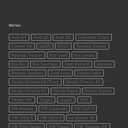
Метки
Audi A4
Audi q3
Audi Q5
Chevrolet Cruze
Citroen C4
dq200
DSG7
Hyundai Solaris
Hyundai Tucson
Kia Ceed
Kia Cerato
Kia Rio
Kia Sportage
Opel Astra H
popcorn
Renault Sandero
Seat Leon
Skoda Fabia
Skoda Octavia A4 (Tour)
Skoda Octavia A5
Skoda Octavia A7
Skoda Rapid
Skoda Superb
Skoda Yeti
stage1
stage2
VSA
VW Amarok
VW Caravelle
VW Golf 6
VW Jetta 5
VW Jetta 6
vw passat b6
VW Polo Sedan
VW Tiguan
VW Touareg GP