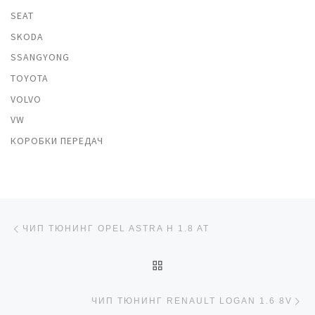
SEAT
SKODA
SSANGYONG
TOYOTA
VOLVO
VW
КОРОБКИ ПЕРЕДАЧ
Навигация по записям
Предыдущая запись
ЧИП ТЮНИНГ OPEL ASTRA H 1.8 AT
ОБРАТНО К СПИСКУ ЗАП
Сл
ЧИП ТЮНИНГ RENAULT LOGAN 1.6 8V