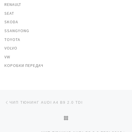
RENAULT
SEAT
SKODA
SSANGYONG
TOYOTA
VOLVO
VW
КОРОБКИ ПЕРЕДАЧ
Навигация по записям
Предыдущая запись
ЧИП ТЮНИНГ AUDI A4 B9 2.0 TDI
ОБРАТНО К СПИСКУ ЗАП
Сл