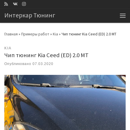
Перейти к содержимому
Интеркар Тюнинг
Ме
Главная
»
Примеры работ
»
Kia
»
Чип тюнинг Kia Ceed (ED) 2.0 MT
KIA
Чип тюнинг Kia Ceed (ED) 2.0 MT
Опубликовано
07.03.2020