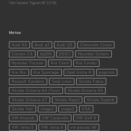
Чип тюнинг Tiguan NF 2.0 Tdi
Метки
Audi A4
Audi q3
Audi Q5
Chevrolet Cruze
Citroen C4
dq200
DSG7
Hyundai Solaris
Hyundai Tucson
Kia Ceed
Kia Cerato
Kia Rio
Kia Sportage
Opel Astra H
popcorn
Renault Sandero
Seat Leon
Skoda Fabia
Skoda Octavia A4 (Tour)
Skoda Octavia A5
Skoda Octavia A7
Skoda Rapid
Skoda Superb
Skoda Yeti
stage1
stage2
VSA
VW Amarok
VW Caravelle
VW Golf 6
VW Jetta 5
VW Jetta 6
vw passat b6