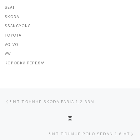
SEAT
SKODA
SSANGYONG
TOYOTA
VOLVO
VW
КОРОБКИ ПЕРЕДАЧ
Навигация по записям
Предыдущая запись
ЧИП ТЮНИНГ SKODA FABIA 1,2 BBM
ОБРАТНО К СПИСКУ ЗАП
Сл
ЧИП ТЮНИНГ POLO SEDAN 1.6 MT