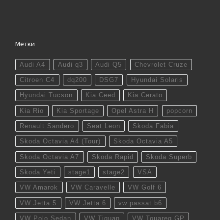
Метки
Audi A4
Audi q3
Audi Q5
Chevrolet Cruze
Citroen C4
dq200
DSG7
Hyundai Solaris
Hyundai Tucson
Kia Ceed
Kia Cerato
Kia Rio
Kia Sportage
Opel Astra H
popcorn
Renault Sandero
Seat Leon
Skoda Fabia
Skoda Octavia A4 (Tour)
Skoda Octavia A5
Skoda Octavia A7
Skoda Rapid
Skoda Superb
Skoda Yeti
stage1
stage2
VSA
VW Amarok
VW Caravelle
VW Golf 6
VW Jetta 5
VW Jetta 6
vw passat b6
VW Polo Sedan
VW Tiguan
VW Touareg GP