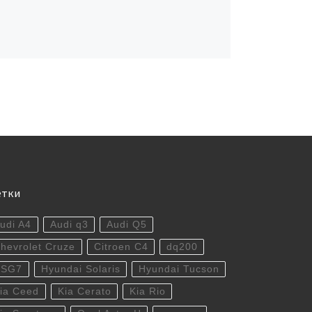
етки
udi A4
Audi q3
Audi Q5
hevrolet Cruze
Citroen C4
dq200
DSG7
Hyundai Solaris
Hyundai Tucson
ia Ceed
Kia Cerato
Kia Rio