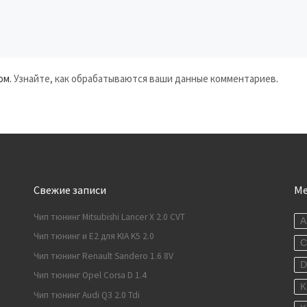
ом.
Узнайте, как обрабатываются ваши данные комментариев
.
Свежие записи
М
Чип тюнинг Mitsubishi Lancer X 2.0 CVT
A
Чип тюнинг и E2 для KIA K5 2.0
C
Чип тюнинг Renault Sandero 1.6 8V
Чип тюнинг Opel Corsa D 1.4
K
Чип тюнинг Audi Q3 2.0 Tdi