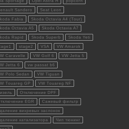
ia Sportage
Opel Astra H
popcorn
enault Sandero
Seat Leon
koda Fabia
Skoda Octavia A4 (Tour)
koda Octavia A5
Skoda Octavia A7
koda Rapid
Skoda Superb
Skoda Yeti
tage1
stage2
VSA
VW Amarok
W Caravelle
VW Golf 6
VW Jetta 5
W Jetta 6
vw passat b6
W Polo Sedan
VW Tiguan
W Touareg GP
VW Touareg NF
изель
Отключение DPF
тключение EGR
Сажевый фильтр
даление вихревых заслонок
даление катализатора
Чип тюнинг