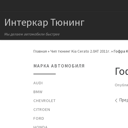
Перейти к содержимому
Интеркар Тюнинг
Мы делаем автомобили быстрее
Главная
»
Чип тюнинг Kia Cerato 2.0AT 2011г.
»
Гофра Ki
МАРКА АВТОМОБИЛЯ
Го
AUDI
Опубл
BMW
На
Пре
CHEVROLET
CITROEN
FORD
HONDA