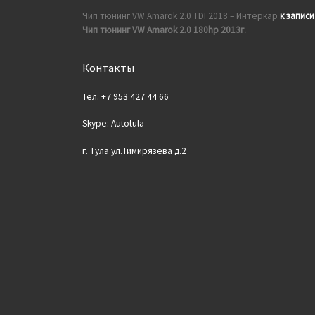
Чип тюнинг VW Amarok 2.0 TDI 2018 – Интеркар
к записи
Чип тюнинг VW Amarok 2.0 180hp 2013г.
Контакты
Тел. +7 953 427 44 66
Skype: Autotula
г. Тула ул.Тимирязева д.2