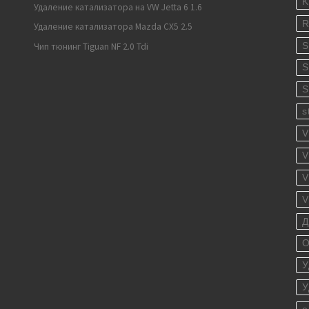
K
Удаление катализатора на VW Jetta 6 1.6
R
Удаление катализатора Mazda CX5 2.5
S
Чип тюнинг Tiguan NF 2.0 Tdi
S
S
s
V
V
V
V
Д
О
У
У