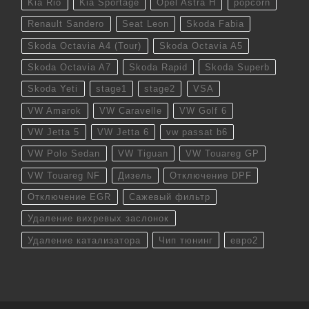
Kia Rio
Kia Sportage
Opel Astra H
popcorn
Renault Sandero
Seat Leon
Skoda Fabia
Skoda Octavia A4 (Tour)
Skoda Octavia A5
Skoda Octavia A7
Skoda Rapid
Skoda Superb
Skoda Yeti
stage1
stage2
VSA
VW Amarok
VW Caravelle
VW Golf 6
VW Jetta 5
VW Jetta 6
vw passat b6
VW Polo Sedan
VW Tiguan
VW Touareg GP
VW Touareg NF
Дизель
Отключение DPF
Отключение EGR
Сажевый фильтр
Удаление вихревых заслонок
Удаление катализатора
Чип тюнинг
евро2