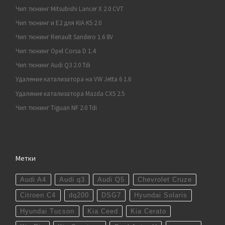
Чип тюнинг Mitsubishi Lancer X 2.0 CVT
Чип тюнинг и E2 для KIA K5 2.0
Чип тюнинг Renault Sandero 1.6 8V
Чип тюнинг Opel Corsa D 1.4
Чип тюнинг Audi Q3 2.0 Tdi
Удаление катализатора на VW Jetta 6 1.6
Удаление катализатора Mazda CX5 2.5
Чип тюнинг Tiguan NF 2.0 Tdi
Метки
Audi A4
Audi q3
Audi Q5
Chevrolet Cruze
Citroen C4
dq200
DSG7
Hyundai Solaris
Hyundai Tucson
Kia Ceed
Kia Cerato