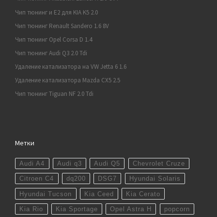
Чип тюнинг и E2 для KIA K5 2.0
Чип тюнинг Renault Sandero 1.6 8V
Чип тюнинг Opel Corsa D 1.4
Чип тюнинг Audi Q3 2.0 Tdi
Удаление катализатора на VW Jetta 6 1.6
Удаление катализатора Mazda CX5 2.5
Чип тюнинг Tiguan NF 2.0 Tdi
Метки
Audi A4
Audi q3
Audi Q5
Chevrolet Cruze
Citroen C4
dq200
DSG7
Hyundai Solaris
Hyundai Tucson
Kia Ceed
Kia Cerato
Kia Rio
Kia Sportage
Opel Astra H
popcorn