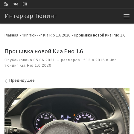
Перейти к содержимому
Интеркар Тюнинг
Ме
Главная
»
Чип тюнинг Kia Rio 1.6 2020
»
Прошивка новой Киа Рио 1.6
Прошивка новой Киа Рио 1.6
Опубликовано
05.06.2021
-
размеров
1512 × 2016
в
Чип
тюнинг Kia Rio 1.6 2020
Навигация по изображениям
Предидущее