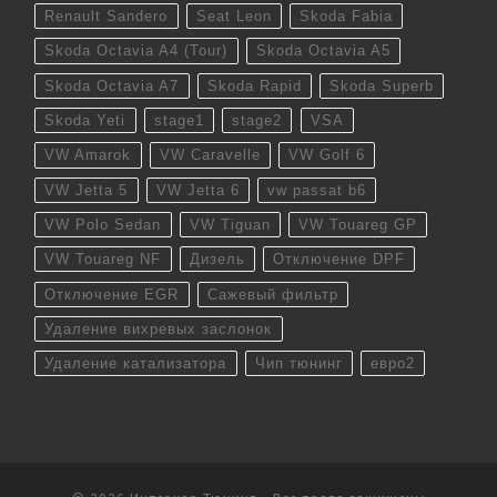
Renault Sandero
Seat Leon
Skoda Fabia
Skoda Octavia A4 (Tour)
Skoda Octavia A5
Skoda Octavia A7
Skoda Rapid
Skoda Superb
Skoda Yeti
stage1
stage2
VSA
VW Amarok
VW Caravelle
VW Golf 6
VW Jetta 5
VW Jetta 6
vw passat b6
VW Polo Sedan
VW Tiguan
VW Touareg GP
VW Touareg NF
Дизель
Отключение DPF
Отключение EGR
Сажевый фильтр
Удаление вихревых заслонок
Удаление катализатора
Чип тюнинг
евро2