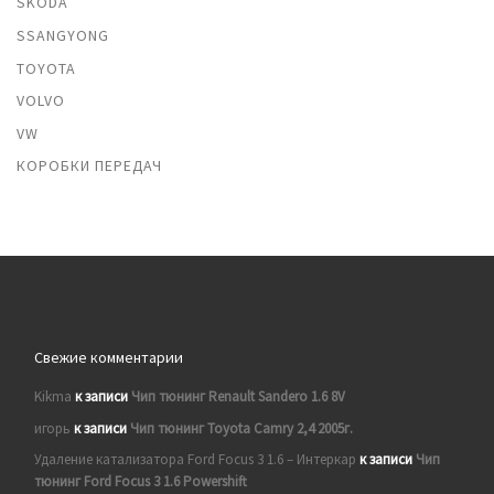
SKODA
SSANGYONG
TOYOTA
VOLVO
VW
КОРОБКИ ПЕРЕДАЧ
Свежие комментарии
Kikma
к записи
Чип тюнинг Renault Sandero 1.6 8V
игорь
к записи
Чип тюнинг Toyota Camry 2,4 2005г.
Удаление катализатора Ford Focus 3 1.6 – Интеркар
к записи
Чип
тюнинг Ford Focus 3 1.6 Powershift