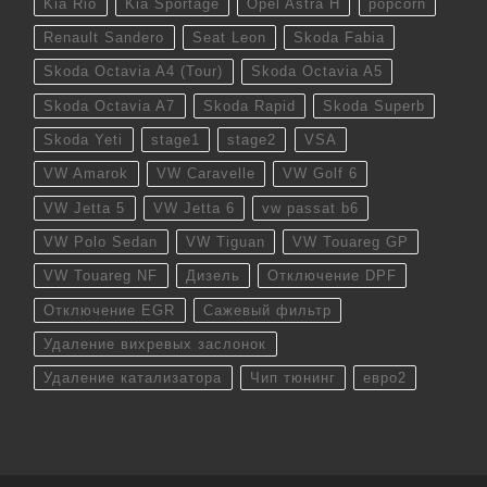
Kia Rio
Kia Sportage
Opel Astra H
popcorn
Renault Sandero
Seat Leon
Skoda Fabia
Skoda Octavia A4 (Tour)
Skoda Octavia A5
Skoda Octavia A7
Skoda Rapid
Skoda Superb
Skoda Yeti
stage1
stage2
VSA
VW Amarok
VW Caravelle
VW Golf 6
VW Jetta 5
VW Jetta 6
vw passat b6
VW Polo Sedan
VW Tiguan
VW Touareg GP
VW Touareg NF
Дизель
Отключение DPF
Отключение EGR
Сажевый фильтр
Удаление вихревых заслонок
Удаление катализатора
Чип тюнинг
евро2