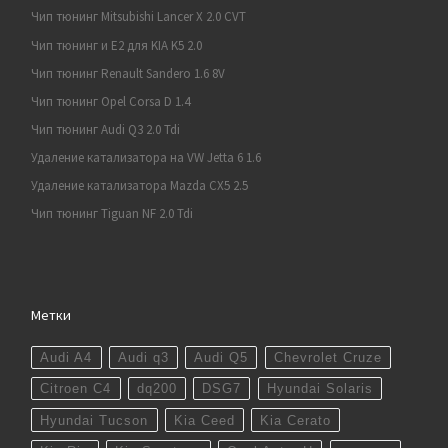
Чип тюнинг Mitsubishi Lancer X 2.0 CVT
Чип тюнинг и E2 для KIA K5 2.0
Чип тюнинг Renault Sandero 1.6 8V
Чип тюнинг Opel Corsa D 1.4
Чип тюнинг Audi Q3 2.0 Tdi
Удаление катализатора на VW Jetta 6 1.6
Удаление катализатора Mazda CX5 2.5
Чип тюнинг Tiguan NF 2.0 Tdi
Метки
Audi A4
Audi q3
Audi Q5
Chevrolet Cruze
Citroen C4
dq200
DSG7
Hyundai Solaris
Hyundai Tucson
Kia Ceed
Kia Cerato