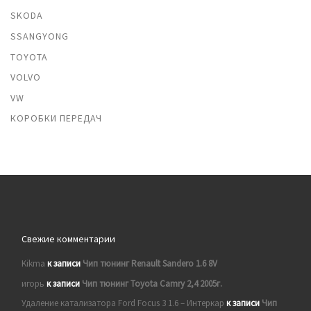
SKODA
SSANGYONG
TOYOTA
VOLVO
VW
КОРОБКИ ПЕРЕДАЧ
Свежие комментарии
Kikma
к записи
Чип тюнинг Renault Sandero 1.6 8V
игорь
к записи
Чип тюнинг Toyota Camry 2,4 2005г.
Удаление катализатора Ford Focus 3 1.6 – Интеркар
к записи
Чип