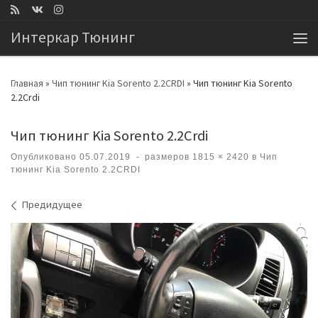
Перейти к содержимому
Интеркар Тюнинг
Ме
Главная
»
Чип тюнинг Kia Sorento 2.2CRDI
»
Чип тюнинг Kia Sorento
2.2Crdi
Чип тюнинг Kia Sorento 2.2Crdi
Опубликовано
05.07.2019
-
размеров
1815 × 2420
в
Чип
тюнинг Kia Sorento 2.2CRDI
Навигация по изображениям
Предидущее