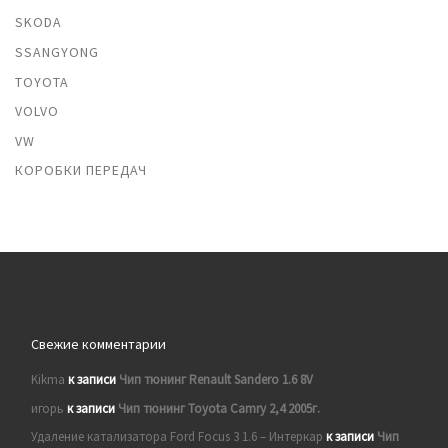
SKODA
SSANGYONG
TOYOTA
VOLVO
VW
КОРОБКИ ПЕРЕДАЧ
Свежие комментарии
Kikma
к записи
Чип тюнинг Renault Sandero 1.6 8V
игорь
к записи
Чип тюнинг Toyota Camry 2,4 2005г.
Удаление катализатора Ford Focus 3 1.6 – Интеркар
к записи
Чип