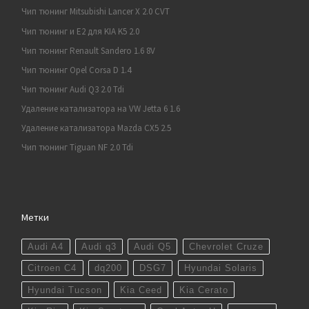
Чип тюнинг Mitsubishi Lancer X 2.0 CVT
Чип тюнинг и E2 для KIA K5 2.0
Чип тюнинг Renault Sandero 1.6 8V
Чип тюнинг Opel Corsa D 1.4
Чип тюнинг Audi Q3 2.0 Tdi
Удаление катализатора на VW Jetta 6 1.6
Удаление катализатора Mazda CX5 2.5
Чип тюнинг Tiguan NF 2.0 Tdi
Метки
Audi A4
Audi q3
Audi Q5
Chevrolet Cruze
Citroen C4
dq200
DSG7
Hyundai Solaris
Hyundai Tucson
Kia Ceed
Kia Cerato