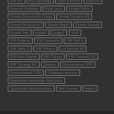
Kia Rio
Kia Sportage
Opel Astra H
popcorn
Renault Sandero
Seat Leon
Skoda Fabia
Skoda Octavia A4 (Tour)
Skoda Octavia A5
Skoda Octavia A7
Skoda Rapid
Skoda Superb
Skoda Yeti
stage1
stage2
VSA
VW Amarok
VW Caravelle
VW Golf 6
VW Jetta 5
VW Jetta 6
vw passat b6
VW Polo Sedan
VW Tiguan
VW Touareg GP
VW Touareg NF
Дизель
Отключение DPF
Отключение EGR
Сажевый фильтр
Удаление вихревых заслонок
Удаление катализатора
Чип тюнинг
евро2