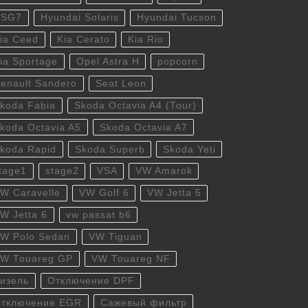
DSG7
Hyundai Solaris
Hyundai Tucson
ia Ceed
Kia Cerato
Kia Rio
ia Sportage
Opel Astra H
popcorn
enault Sandero
Seat Leon
koda Fabia
Skoda Octavia A4 (Tour)
koda Octavia A5
Skoda Octavia A7
koda Rapid
Skoda Superb
Skoda Yeti
tage1
stage2
VSA
VW Amarok
W Caravelle
VW Golf 6
VW Jetta 5
W Jetta 6
vw passat b6
W Polo Sedan
VW Tiguan
W Touareg GP
VW Touareg NF
изель
Отключение DPF
тключение EGR
Сажевый фильтр