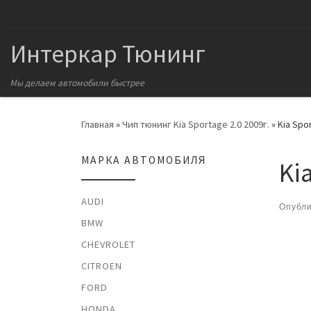
Перейти к содержимому
Интеркар Тюнинг
Мы делаем автомобили быстрее
Главная
»
Чип тюнинг Kia Sportage 2.0 2009г.
»
Kia Spo
МАРКА АВТОМОБИЛЯ
Ki
AUDI
Опубл
BMW
На
CHEVROLET
CITROEN
FORD
HONDA