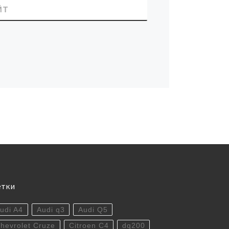
ЙТ
етки
udi A4
Audi q3
Audi Q5
hevrolet Cruze
Citroen C4
dq200