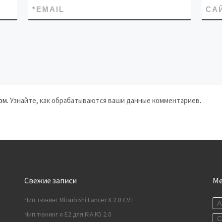
*
EMAIL
СА
ом.
Узнайте, как обрабатываются ваши данные комментариев
.
Свежие записи
М
Чип тюнинг Mitsubishi Lancer X 2.0 CVT
A
Чип тюнинг и E2 для KIA K5 2.0
C