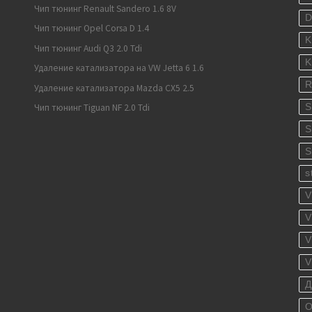
Чип тюнинг Renault Sandero 1.6 8V
Чип тюнинг Opel Corsa D 1.4
K
Чип тюнинг Audi Q3 2.0 Tdi
K
Удаление катализатора на VW Jetta 6 1.6
R
Удаление катализатора Mazda CX5 2.5
S
Чип тюнинг Tiguan NF 2.0 Tdi
S
S
s
V
V
V
V
Д
О