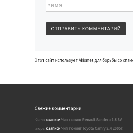
*
ИМЯ
Этот сайт использует Akismet для борьбы со спам
Свежие комментарии
Kikma
к записи
Чип тюнинг Renault Sandero 1.6 8V
игорь
к записи
Чип тюнинг Toyota Camry 2,4 2005г.