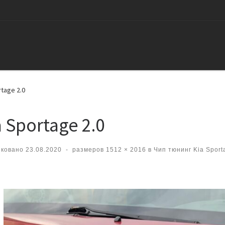
rtage 2.0
a Sportage 2.0
иковано
23.08.2020
-
размеров
1512 × 2016
в
Чип тюнинг Kia Sporta
вигация по изображениям