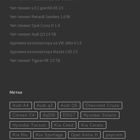
Чип тюнинг и E2 для KIA K5 2.0
Чип тюнинг Renault Sandero 1.6 8V
Чип тюнинг Opel Corsa D 1.4
Чип тюнинг Audi Q3 2.0 Tdi
Удаление катализатора на VW Jetta 6 1.6
Удаление катализатора Mazda CX5 2.5
Чип тюнинг Tiguan NF 2.0 Tdi
Метки
Audi A4
Audi q3
Audi Q5
Chevrolet Cruze
Citroen C4
dq200
DSG7
Hyundai Solaris
Hyundai Tucson
Kia Ceed
Kia Cerato
Kia Rio
Kia Sportage
Opel Astra H
popcorn