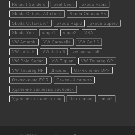
Renault Sandero
Seat Leon
Skoda Fabia
Skoda Octavia A4 (Tour)
Skoda Octavia A5
Skoda Octavia A7
Skoda Rapid
Skoda Superb
Skoda Yeti
stage1
stage2
VSA
VW Amarok
VW Caravelle
VW Golf 6
VW Jetta 5
VW Jetta 6
vw passat b6
VW Polo Sedan
VW Tiguan
VW Touareg GP
VW Touareg NF
Дизель
Отключение DPF
Отключение EGR
Сажевый фильтр
Удаление вихревых заслонок
Удаление катализатора
Чип тюнинг
евро2