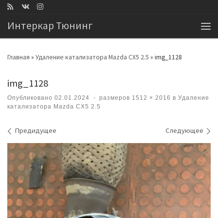
Перейти к содержимому
Интеркар Тюнинг
Ме
Главная
»
Удаление катализатора Mazda CX5 2.5
»
img_1128
img_1128
Опубликовано
02.01.2024
-
размеров
1512 × 2016
в
Удаление
катализатора Mazda CX5 2.5
Навигация по изображениям
Предидущее
Следующее