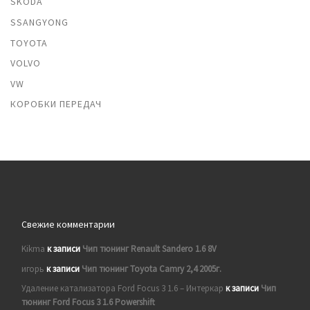
SKODA
SSANGYONG
TOYOTA
VOLVO
VW
КОРОБКИ ПЕРЕДАЧ
Свежие комментарии
Kikma
к записи
Чип тюнинг Renault Sandero 1.6 8V
игорь
к записи
Чип тюнинг Toyota Camry 2,4 2005г.
Удаление катализатора Ford Focus 3 1.6 – Интеркар
к записи
Чип
тюнинг Ford Focus 3 1.6 Powershift