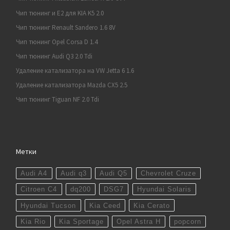
Чип тюнинг и E2 для KIA K5 2.0
Чип тюнинг Renault Sandero 1.6 8V
Чип тюнинг Opel Corsa D 1.4
Чип тюнинг Audi Q3 2.0 Tdi
Удаление катализатора на VW Jetta 6 1.6
Удаление катализатора Mazda CX5 2.5
Чип тюнинг Tiguan NF 2.0 Tdi
Метки
Audi A4
Audi q3
Audi Q5
Chevrolet Cruze
Citroen C4
dq200
DSG7
Hyundai Solaris
Hyundai Tucson
Kia Ceed
Kia Cerato
Kia Rio
Kia Sportage
Opel Astra H
popcorn