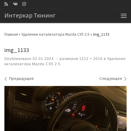
Перейти к содержимому
Интеркар Тюнинг
Ме
Главная
»
Удаление катализатора Mazda CX5 2.5
»
img_1133
img_1133
Опубликовано
02.01.2024
-
размеров
1512 × 2016
в
Удаление
катализатора Mazda CX5 2.5
Навигация по изображениям
Предидущее
Следующее