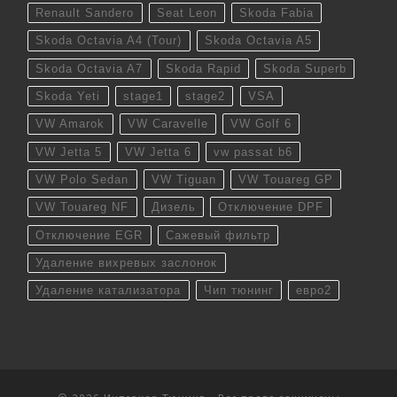
Renault Sandero
Seat Leon
Skoda Fabia
Skoda Octavia A4 (Tour)
Skoda Octavia A5
Skoda Octavia A7
Skoda Rapid
Skoda Superb
Skoda Yeti
stage1
stage2
VSA
VW Amarok
VW Caravelle
VW Golf 6
VW Jetta 5
VW Jetta 6
vw passat b6
VW Polo Sedan
VW Tiguan
VW Touareg GP
VW Touareg NF
Дизель
Отключение DPF
Отключение EGR
Сажевый фильтр
Удаление вихревых заслонок
Удаление катализатора
Чип тюнинг
евро2