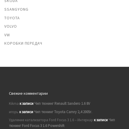
SKODA
SSANGYONG
TOYOTA
VOLVO
VW
КОРОБКИ ПЕРЕДАЧ
Свежие комментарии
Kikma
к записи
Чип тюнинг Renault Sandero 1.6 8V
игорь
к записи
Чип тюнинг Toyota Camry 2,4 2005г.
Удаление катализатора Ford Focus 3 1.6 – Интеркар
к записи
Чип
тюнинг Ford Focus 3 1.6 Powershift