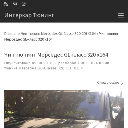
Перейти к содержимому
Интеркар Тюнинг
Ме
Главная
»
Чип тюнинг Mercedes GL-Classe 320 CDI X164
»
Чип тюнинг
Мерседес GL-класс 320 х164
Чип тюнинг Мерседес GL-класс 320 х164
Опубликовано
09.08.2018
-
размеров
768 × 1024
в
Чип
тюнинг Mercedes GL-Classe 320 CDI X164
Навигация по изображениям
Следующее