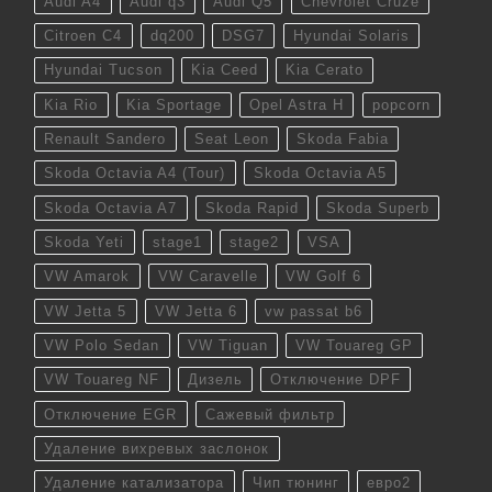
Audi A4
Audi q3
Audi Q5
Chevrolet Cruze
Citroen C4
dq200
DSG7
Hyundai Solaris
Hyundai Tucson
Kia Ceed
Kia Cerato
Kia Rio
Kia Sportage
Opel Astra H
popcorn
Renault Sandero
Seat Leon
Skoda Fabia
Skoda Octavia A4 (Tour)
Skoda Octavia A5
Skoda Octavia A7
Skoda Rapid
Skoda Superb
Skoda Yeti
stage1
stage2
VSA
VW Amarok
VW Caravelle
VW Golf 6
VW Jetta 5
VW Jetta 6
vw passat b6
VW Polo Sedan
VW Tiguan
VW Touareg GP
VW Touareg NF
Дизель
Отключение DPF
Отключение EGR
Сажевый фильтр
Удаление вихревых заслонок
Удаление катализатора
Чип тюнинг
евро2