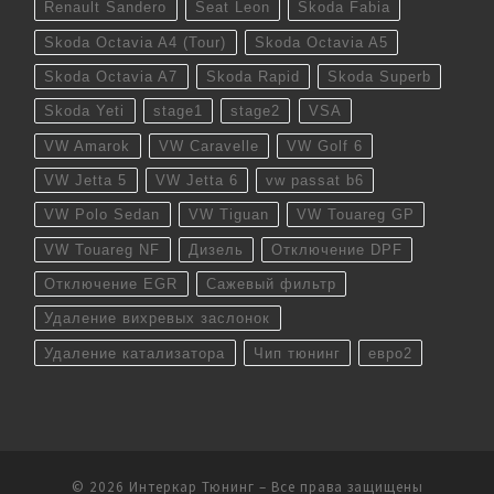
Renault Sandero
Seat Leon
Skoda Fabia
Skoda Octavia A4 (Tour)
Skoda Octavia A5
Skoda Octavia A7
Skoda Rapid
Skoda Superb
Skoda Yeti
stage1
stage2
VSA
VW Amarok
VW Caravelle
VW Golf 6
VW Jetta 5
VW Jetta 6
vw passat b6
VW Polo Sedan
VW Tiguan
VW Touareg GP
VW Touareg NF
Дизель
Отключение DPF
Отключение EGR
Сажевый фильтр
Удаление вихревых заслонок
Удаление катализатора
Чип тюнинг
евро2
© 2026
Интеркар Тюнинг
– Все права защищены