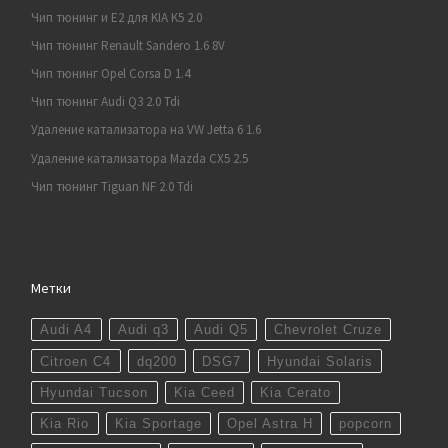
Чип тюнинг и E2 для KIA K5 2.0
Чип тюнинг Renault Sandero 1.6 8V
Чип тюнинг Opel Corsa D 1.4
Чип тюнинг Audi Q3 2.0 Tdi
Удаление катализатора на VW Jetta 6 1.6
Удаление катализатора Mazda CX5 2.5
Чип тюнинг Tiguan NF 2.0 Tdi
Метки
Audi A4
Audi q3
Audi Q5
Chevrolet Cruze
Citroen C4
dq200
DSG7
Hyundai Solaris
Hyundai Tucson
Kia Ceed
Kia Cerato
Kia Rio
Kia Sportage
Opel Astra H
popcorn