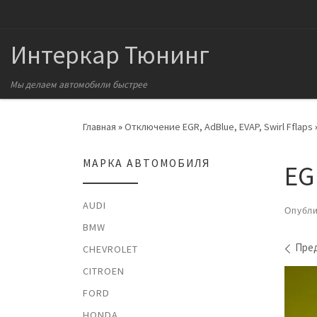
Перейти к содержимому
Интеркар Тюнинг
Мы делаем автомобили быстрее
Главная
»
Отключение EGR, AdBlue, EVAP, Swirl Fflaps
МАРКА АВТОМОБИЛЯ
EG
AUDI
Опубл
BMW
На
Пре
CHEVROLET
CITROEN
FORD
HONDA