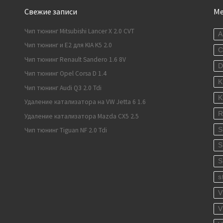
Свежие записи
М
Чип тюнинг Mitsubishi Lancer X 2.0 CVT
A
Чип тюнинг и E2 для KIA K5 2.0
C
Чип тюнинг Renault Sandero 1.6 8V
Чип тюнинг Opel Corsa D 1.4
K
Чип тюнинг Audi Q3 2.0 Tdi
K
Удаление катализатора на VW Jetta 6 1.6
R
Удаление катализатора Mazda CX5 2.5
S
Чип тюнинг Tiguan NF 2.0 Tdi
S
S
s
V
V