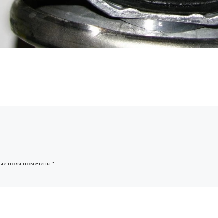
ные поля помечены
*