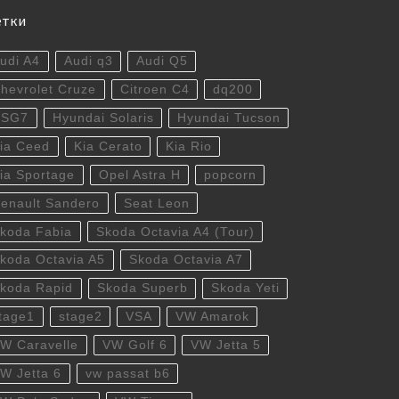
етки
udi A4
Audi q3
Audi Q5
hevrolet Cruze
Citroen C4
dq200
DSG7
Hyundai Solaris
Hyundai Tucson
ia Ceed
Kia Cerato
Kia Rio
ia Sportage
Opel Astra H
popcorn
enault Sandero
Seat Leon
koda Fabia
Skoda Octavia A4 (Tour)
koda Octavia A5
Skoda Octavia A7
koda Rapid
Skoda Superb
Skoda Yeti
tage1
stage2
VSA
VW Amarok
W Caravelle
VW Golf 6
VW Jetta 5
W Jetta 6
vw passat b6