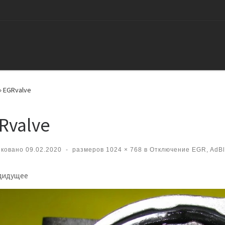
»
EGRvalve
Rvalve
иковано
09.02.2020
-
размеров
1024 × 768
в
Отключение EGR, AdBlue
вигация по изображениям
дидущее