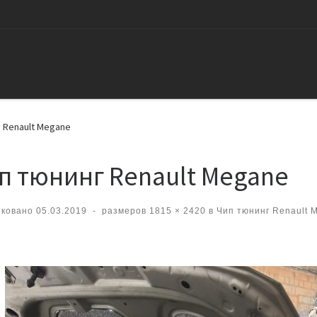
 Renault Megane
п тюнинг Renault Megane
иковано
05.03.2019
-
размеров
1815 × 2420
в
Чип тюнинг Renault M
вигация по изображениям