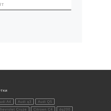
ЙТ
етки
udi A4
Audi q3
Audi Q5
hevrolet Cruze
Citroen C4
dq200