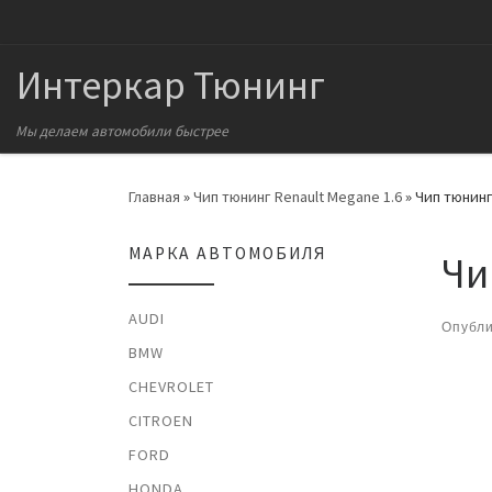
Перейти к содержимому
Интеркар Тюнинг
Мы делаем автомобили быстрее
Главная
»
Чип тюнинг Renault Megane 1.6
»
Чип тюнинг
МАРКА АВТОМОБИЛЯ
Чи
AUDI
Опубл
BMW
На
CHEVROLET
CITROEN
FORD
HONDA