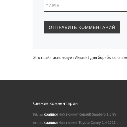
*
ИМЯ
Этот сайт использует Akismet для борьбы со спам
Свежие комментарии
Kikma
к записи
Чип тюнинг Renault Sandero 1.6 8V
игорь
к записи
Чип тюнинг Toyota Camry 2,4 2005г.