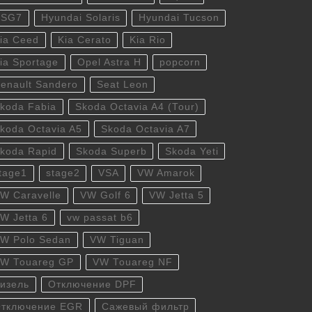
DSG7
Hyundai Solaris
Hyundai Tucson
ia Ceed
Kia Cerato
Kia Rio
ia Sportage
Opel Astra H
popcorn
enault Sandero
Seat Leon
koda Fabia
Skoda Octavia A4 (Tour)
koda Octavia A5
Skoda Octavia A7
koda Rapid
Skoda Superb
Skoda Yeti
tage1
stage2
VSA
VW Amarok
W Caravelle
VW Golf 6
VW Jetta 5
W Jetta 6
vw passat b6
W Polo Sedan
VW Tiguan
W Touareg GP
VW Touareg NF
изель
Отключение DPF
тключение EGR
Сажевый фильтр