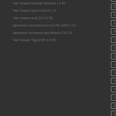
Чип тюнинг Renault Sandero 1.6 8V
Чип тюнинг Opel Corsa D 1.4
K
Чип тюнинг Audi Q3 2.0 Tdi
K
Удаление катализатора на VW Jetta 6 1.6
R
Удаление катализатора Mazda CX5 2.5
S
Чип тюнинг Tiguan NF 2.0 Tdi
S
S
s
V
V
V
V
Д
О