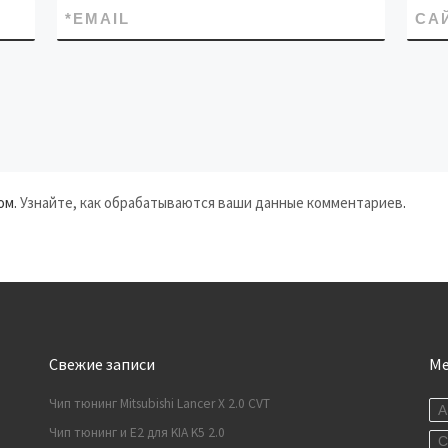
*
EMAIL
СА
ом.
Узнайте, как обрабатываются ваши данные комментариев
.
Свежие записи
М
Чип тюнинг Mitsubishi Lancer X 2.0 CVT
A
Чип тюнинг и E2 для KIA K5 2.0
C