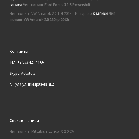
записи
Чип тюнинг Ford Focus 3 1.6 Powershift
Чип тюнинг VW Amarok 2.0 TDI 2018 – Интеркар
к записи
Чип
тюнинг VW Amarok 2.0 180hp 2013г.
Контакты
Тел. +7 953 427 44 66
Skype: Autotula
г. Тула ул.Тимирязева д.2
Свежие записи
Чип тюнинг Mitsubishi Lancer X 2.0 CVT