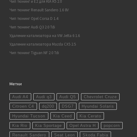
Чип тюнинг и E2 для KIA K5 2.0
Чип тюнинг Renault Sandero 1.6 8V
Чип тюнинг Opel Corsa D 1.4
Чип тюнинг Audi Q3 2.0 Tdi
Удаление катализатора на VW Jetta 6 1.6
Удаление катализатора Mazda CX5 2.5
Чип тюнинг Tiguan NF 2.0 Tdi
Метки
Audi A4
Audi q3
Audi Q5
Chevrolet Cruze
Citroen C4
dq200
DSG7
Hyundai Solaris
Hyundai Tucson
Kia Ceed
Kia Cerato
Kia Rio
Kia Sportage
Opel Astra H
popcorn
Renault Sandero
Seat Leon
Skoda Fabia