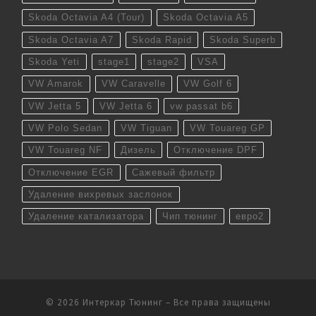
Skoda Octavia A4 (Tour)
Skoda Octavia A5
Skoda Octavia A7
Skoda Rapid
Skoda Superb
Skoda Yeti
stage1
stage2
VSA
VW Amarok
VW Caravelle
VW Golf 6
VW Jetta 5
VW Jetta 6
vw passat b6
VW Polo Sedan
VW Tiguan
VW Touareg GP
VW Touareg NF
Дизель
Отключение DPF
Отключение EGR
Сажевый фильтр
Удаление вихревых заслонок
Удаление катализатора
Чип тюнинг
евро2
© 2026
Интеркар Тюнинг
– Все права защищены