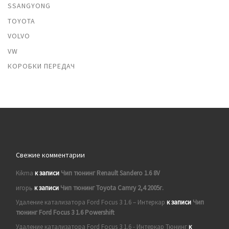
SSANGYONG
TOYOTA
VOLVO
VW
КОРОБКИ ПЕРЕДАЧ
Свежие комментарии
Kikma
к записи
Чип тюнинг Renault Sandero 1.6 8V
игорь
к записи
Чип тюнинг Toyota Camry 2,4 2005г.
Удаление катализатора Ford Focus 3 1.6 – Интеркар
к записи
Чип
тюнинг Ford Focus 3 1.6 Powershift
Удаление катализатора Ford Focus 3 1.6 - Интеркар Тюнинг
к