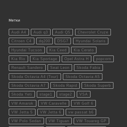
Метки
Audi A4
Audi q3
Audi Q5
Chevrolet Cruze
Citroen C4
dq200
DSG7
Hyundai Solaris
Hyundai Tucson
Kia Ceed
Kia Cerato
Kia Rio
Kia Sportage
Opel Astra H
popcorn
Renault Sandero
Seat Leon
Skoda Fabia
Skoda Octavia A4 (Tour)
Skoda Octavia A5
Skoda Octavia A7
Skoda Rapid
Skoda Superb
Skoda Yeti
stage1
stage2
VSA
VW Amarok
VW Caravelle
VW Golf 6
VW Jetta 5
VW Jetta 6
vw passat b6
VW Polo Sedan
VW Tiguan
VW Touareg GP