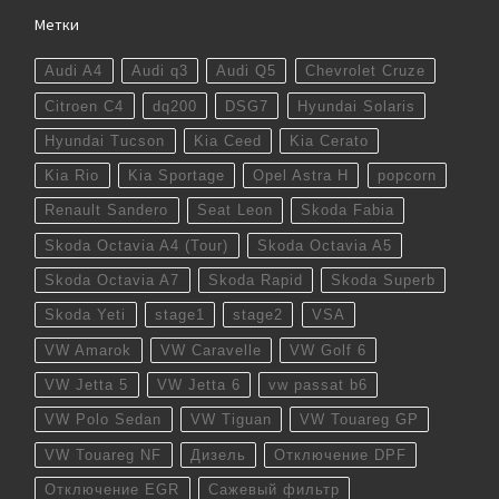
Метки
Audi A4
Audi q3
Audi Q5
Chevrolet Cruze
Citroen C4
dq200
DSG7
Hyundai Solaris
Hyundai Tucson
Kia Ceed
Kia Cerato
Kia Rio
Kia Sportage
Opel Astra H
popcorn
Renault Sandero
Seat Leon
Skoda Fabia
Skoda Octavia A4 (Tour)
Skoda Octavia A5
Skoda Octavia A7
Skoda Rapid
Skoda Superb
Skoda Yeti
stage1
stage2
VSA
VW Amarok
VW Caravelle
VW Golf 6
VW Jetta 5
VW Jetta 6
vw passat b6
VW Polo Sedan
VW Tiguan
VW Touareg GP
VW Touareg NF
Дизель
Отключение DPF
Отключение EGR
Сажевый фильтр