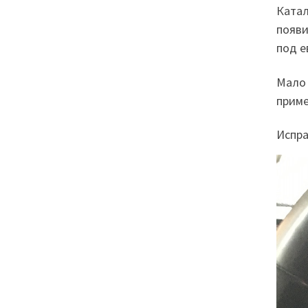
Катал
появи
под е
Мало 
приме
Испра