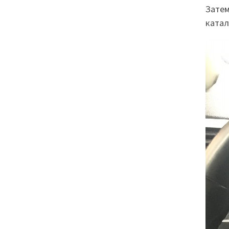
Затем
катал