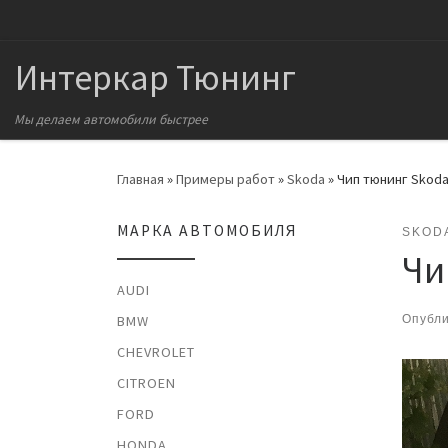
Перейти к содержимому
Интеркар Тюнинг
Мы делаем автомобили быстрее
Главная
»
Примеры работ
»
Skoda
»
Чип тюнинг Skoda 
МАРКА АВТОМОБИЛЯ
SKOD
Чи
AUDI
Опубл
BMW
CHEVROLET
CITROEN
FORD
HONDA