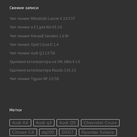
Свежие записи
Чип тюнинг Mitsubishi Lancer X 2.0 CVT
Чип тюнинг и E2 для KIA K5 2.0
Чип тюнинг Renault Sandero 1.6 8V
Чип тюнинг Opel Corsa D 1.4
Чип тюнинг Audi Q3 2.0 Tdi
Удаление катализатора на VW Jetta 6 1.6
Удаление катализатора Mazda CX5 2.5
Чип тюнинг Tiguan NF 2.0 Tdi
Метки
Audi A4
Audi q3
Audi Q5
Chevrolet Cruze
Citroen C4
dq200
DSG7
Hyundai Solaris