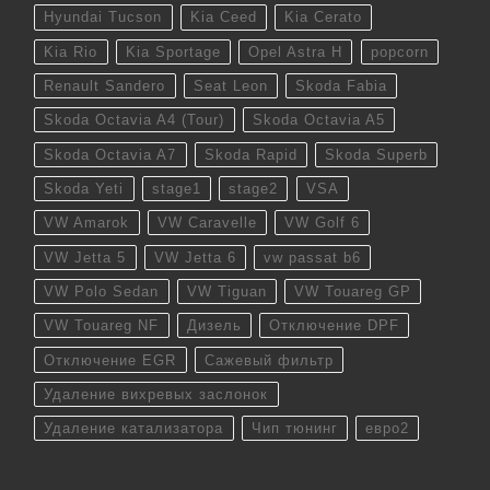
Hyundai Tucson
Kia Ceed
Kia Cerato
Kia Rio
Kia Sportage
Opel Astra H
popcorn
Renault Sandero
Seat Leon
Skoda Fabia
Skoda Octavia A4 (Tour)
Skoda Octavia A5
Skoda Octavia A7
Skoda Rapid
Skoda Superb
Skoda Yeti
stage1
stage2
VSA
VW Amarok
VW Caravelle
VW Golf 6
VW Jetta 5
VW Jetta 6
vw passat b6
VW Polo Sedan
VW Tiguan
VW Touareg GP
VW Touareg NF
Дизель
Отключение DPF
Отключение EGR
Сажевый фильтр
Удаление вихревых заслонок
Удаление катализатора
Чип тюнинг
евро2