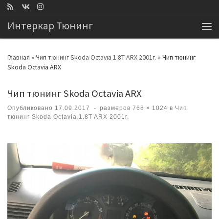
Перейти к содержимому
Интеркар Тюнинг
Ме
Главная
»
Чип тюнинг Skoda Octavia 1.8T ARX 2001г.
»
Чип тюнинг
Skoda Octavia ARX
Чип тюнинг Skoda Octavia ARX
Опубликовано
17.09.2017
-
размеров
768 × 1024
в
Чип
тюнинг Skoda Octavia 1.8T ARX 2001г.
Навигация по изображениям