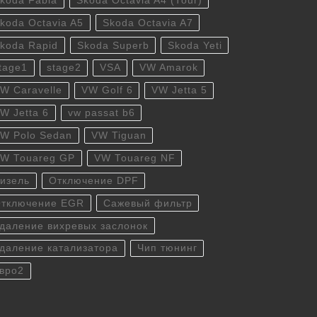
koda Fabia
Skoda Octavia A4 (Tour)
koda Octavia A5
Skoda Octavia A7
koda Rapid
Skoda Superb
Skoda Yeti
tage1
stage2
VSA
VW Amarok
W Caravelle
VW Golf 6
VW Jetta 5
W Jetta 6
vw passat b6
W Polo Sedan
VW Tiguan
W Touareg GP
VW Touareg NF
изель
Отключение DPF
тключение EGR
Сажевый фильтр
даление вихревых заслонок
даление катализатора
Чип тюнинг
вро2