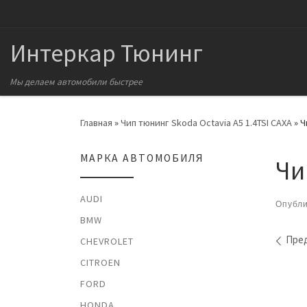
Перейти к содержимому
Интеркар Тюнинг
Мы делаем автомобили быстрее
Главная
»
Чип тюнинг Skoda Octavia A5 1.4TSI CAXA
»
Ч
МАРКА АВТОМОБИЛЯ
Чи
AUDI
Опубл
BMW
На
Пре
CHEVROLET
CITROEN
FORD
HONDA