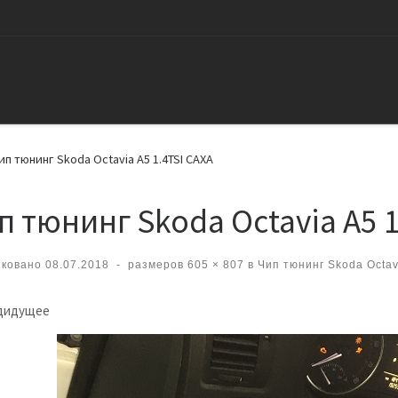
ип тюнинг Skoda Octavia A5 1.4TSI CAXA
п тюнинг Skoda Octavia A5 1
иковано
08.07.2018
-
размеров
605 × 807
в
Чип тюнинг Skoda Octav
вигация по изображениям
дидущее