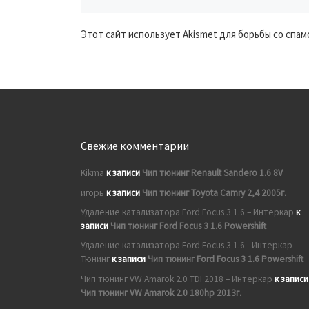
Этот сайт использует Akismet для борьбы со спам
Свежие комментарии
Kikma
к записи
Чип тюнинг Renault Sandero 1.6 8V
игорь
к записи
Чип тюнинг Toyota Camry 2,4 2005г.
Удаление катализатора Ford Focus 3 1.6 – Интеркар
к
записи
Чип тюнинг Ford Focus 3 1.6 Powershift
Удаление катализатора Ford Focus 3 1.6 - Интеркар
Тюнинг
к записи
Чип тюнинг Ford Focus 3 1.6 Powershift
Чип тюнинг VW Amarok 2.0 TDI 2018 – Интеркар
к записи
Чип тюнинг VW Amarok 2.0 180hp 2013г.