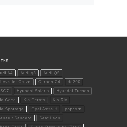
етки
udi A4
Audi q3
Audi Q5
hevrolet Cruze
Citroen C4
dq200
DSG7
Hyundai Solaris
Hyundai Tucson
ia Ceed
Kia Cerato
Kia Rio
ia Sportage
Opel Astra H
popcorn
enault Sandero
Seat Leon