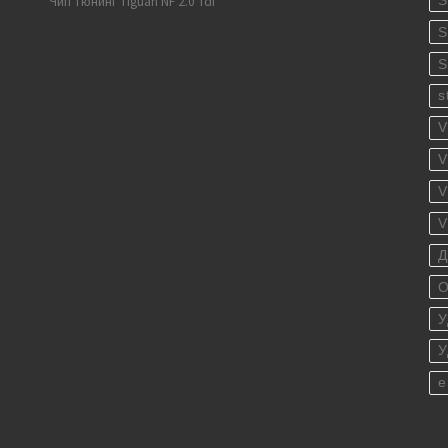
S
Чип тюнинг Tiguan NF 2.0 Tdi
S
S
s
V
V
V
V
Д
О
У
У
е