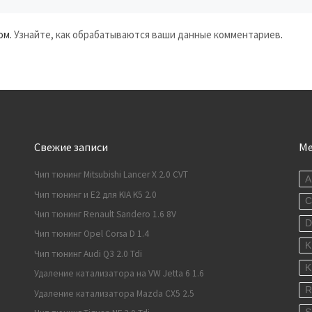
ом.
Узнайте, как обрабатываются ваши данные комментариев
.
Свежие записи
М
Чип тюнинг Mitsubishi Lancer X 2.0 CVT
A
Чип тюнинг и E2 для KIA K5 2.0
C
Чип тюнинг Renault Sandero 1.6 8V
Чип тюнинг Opel Corsa D 1.4
K
Чип тюнинг Audi Q3 2.0 Tdi
K
Удаление катализатора на VW Jetta 6 1.6
R
Удаление катализатора Mazda CX5 2.5