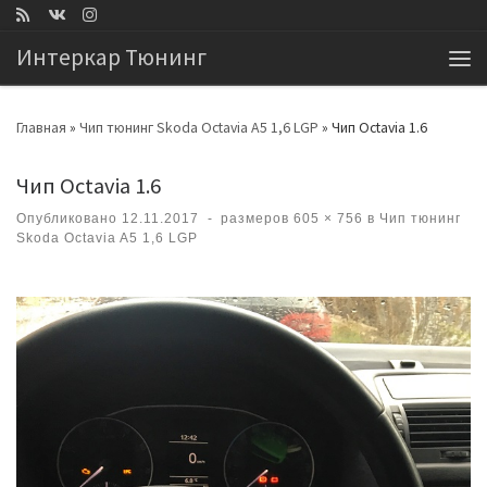
Перейти к содержимому
Интеркар Тюнинг
Ме
Главная
»
Чип тюнинг Skoda Octavia A5 1,6 LGP
»
Чип Octavia 1.6
Чип Octavia 1.6
Опубликовано
12.11.2017
-
размеров
605 × 756
в
Чип тюнинг
Skoda Octavia A5 1,6 LGP
Навигация по изображениям