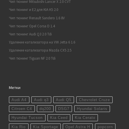
Чип тюнинг Mitsubishi Lancer X 2.0 CVT
Чип тюнинг и E2 для KIA K5 2.0
Чип тюнинг Renault Sandero 1.6 8V
Чип тюнинг Opel Corsa D 1.4
Чип тюнинг Audi Q3 2.0 Tdi
Удаление катализатора на VW Jetta 6 1.6
Удаление катализатора Mazda CX5 2.5
Чип тюнинг Tiguan NF 2.0 Tdi
Метки
Audi A4
Audi q3
Audi Q5
Chevrolet Cruze
Citroen C4
dq200
DSG7
Hyundai Solaris
Hyundai Tucson
Kia Ceed
Kia Cerato
Kia Rio
Kia Sportage
Opel Astra H
popcorn