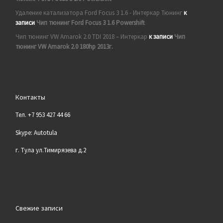
Удаление катализатора Ford Focus 3 1.6 - Интеркар Тюнинг
к
записи
Чип тюнинг Ford Focus 3 1.6 Powershift
Чип тюнинг VW Amarok 2.0 TDI 2018 – Интеркар
к записи
Чип
тюнинг VW Amarok 2.0 180hp 2013г.
Контакты
Тел. +7 953 427 44 66
Skype: Autotula
г. Тула ул.Тимирязева д.2
Свежие записи