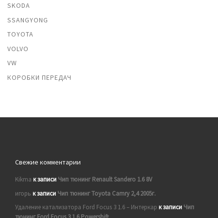
SKODA
SSANGYONG
TOYOTA
VOLVO
VW
КОРОБКИ ПЕРЕДАЧ
Свежие комментарии
Kikma
к записи
Чип тюнинг Renault Sandero 1.6 8V
игорь
к записи
Чип тюнинг Toyota Camry 2,4 2005г.
Удаление катализатора Ford Focus 3 1.6 – Интеркар
к записи
Чип
тюнинг Ford Focus 3 1.6 Powershift