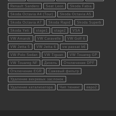
Renault Sandero
Seat Leon
Skoda Fabia
Skoda Octavia A4 (Tour)
Skoda Octavia A5
Skoda Octavia A7
Skoda Rapid
Skoda Superb
Skoda Yeti
stage1
stage2
VSA
VW Amarok
VW Caravelle
VW Golf 6
VW Jetta 5
VW Jetta 6
vw passat b6
VW Polo Sedan
VW Tiguan
VW Touareg GP
VW Touareg NF
Дизель
Отключение DPF
Отключение EGR
Сажевый фильтр
Удаление вихревых заслонок
Удаление катализатора
Чип тюнинг
евро2