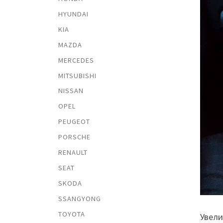
HYUNDAI
KIA
MAZDA
MERCEDES
MITSUBISHI
NISSAN
OPEL
PEUGEOT
PORSCHE
RENAULT
SEAT
SKODA
SSANGYONG
TOYOTA
Увели