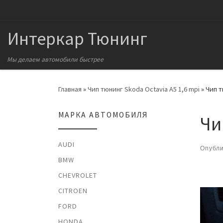
Перейти к содержимому
Интеркар Тюнинг
Мы делаем автомобили быстрее
Главная
»
Чип тюнинг Skoda Octavia A5 1,6 mpi
»
Чип т
МАРКА АВТОМОБИЛЯ
Чи
AUDI
Опубл
BMW
На
CHEVROLET
CITROEN
FORD
HONDA