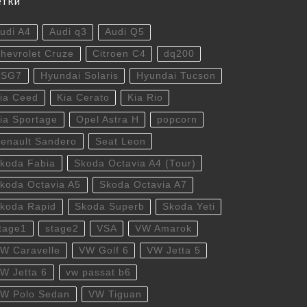
етки
udi A4
Audi q3
Audi Q5
hevrolet Cruze
Citroen C4
dq200
DSG7
Hyundai Solaris
Hyundai Tucson
ia Ceed
Kia Cerato
Kia Rio
ia Sportage
Opel Astra H
popcorn
enault Sandero
Seat Leon
koda Fabia
Skoda Octavia A4 (Tour)
koda Octavia A5
Skoda Octavia A7
koda Rapid
Skoda Superb
Skoda Yeti
tage1
stage2
VSA
VW Amarok
W Caravelle
VW Golf 6
VW Jetta 5
W Jetta 6
vw passat b6
W Polo Sedan
VW Tiguan