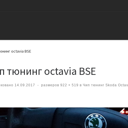
юнинг octavia BSE
п тюнинг octavia BSE
иковано
14.09.2017
-
размеров
922 × 519
в
Чип тюнинг Skoda Octavi
вигация по изображениям