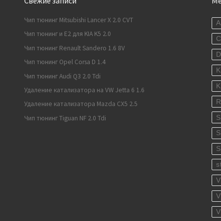
Свежие записи
М
Чип тюнинг Mitsubishi Lancer X 2.0 CVT
A
Чип тюнинг и E2 для KIA K5 2.0
C
Чип тюнинг Renault Sandero 1.6 8V
Чип тюнинг Opel Corsa D 1.4
K
Чип тюнинг Audi Q3 2.0 Tdi
K
Удаление катализатора на VW Jetta 6 1.6
R
Удаление катализатора Mazda CX5 2.5
S
Чип тюнинг Tiguan NF 2.0 Tdi
S
S
s
V
V
V