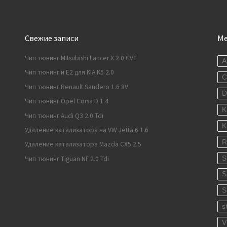
Свежие записи
М
Чип тюнинг Mitsubishi Lancer X 2.0 CVT
A
Чип тюнинг и E2 для KIA K5 2.0
C
Чип тюнинг Renault Sandero 1.6 8V
Чип тюнинг Opel Corsa D 1.4
K
Чип тюнинг Audi Q3 2.0 Tdi
K
Удаление катализатора на VW Jetta 6 1.6
R
Удаление катализатора Mazda CX5 2.5
S
Чип тюнинг Tiguan NF 2.0 Tdi
S
S
s
V