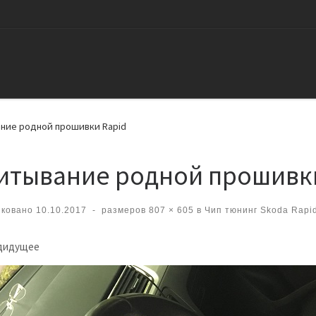
ние родной прошивки Rapid
итывание родной прошивк
иковано
10.10.2017
-
размеров
807 × 605
в
Чип тюнинг Skoda Rapid 
вигация по изображениям
дидущее