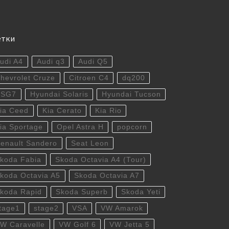
етки
udi A4
Audi q3
Audi Q5
hevrolet Cruze
Citroen C4
dq200
DSG7
Hyundai Solaris
Hyundai Tucson
ia Ceed
Kia Cerato
Kia Rio
ia Sportage
Opel Astra H
popcorn
enault Sandero
Seat Leon
koda Fabia
Skoda Octavia A4 (Tour)
koda Octavia A5
Skoda Octavia A7
koda Rapid
Skoda Superb
Skoda Yeti
tage1
stage2
VSA
VW Amarok
W Caravelle
VW Golf 6
VW Jetta 5