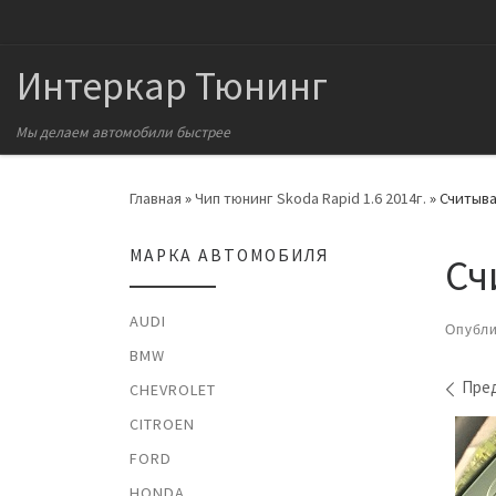
Перейти к содержимому
Интеркар Тюнинг
Мы делаем автомобили быстрее
Главная
»
Чип тюнинг Skoda Rapid 1.6 2014г.
»
Считыва
МАРКА АВТОМОБИЛЯ
Сч
AUDI
Опубл
BMW
На
Пре
CHEVROLET
CITROEN
FORD
HONDA