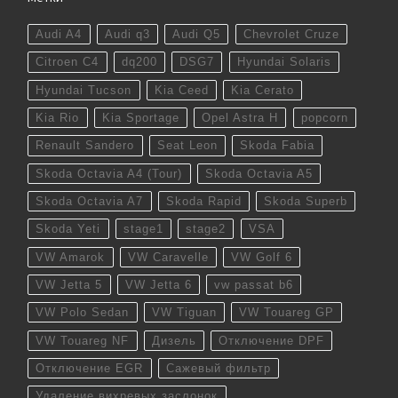
Audi A4
Audi q3
Audi Q5
Chevrolet Cruze
Citroen C4
dq200
DSG7
Hyundai Solaris
Hyundai Tucson
Kia Ceed
Kia Cerato
Kia Rio
Kia Sportage
Opel Astra H
popcorn
Renault Sandero
Seat Leon
Skoda Fabia
Skoda Octavia A4 (Tour)
Skoda Octavia A5
Skoda Octavia A7
Skoda Rapid
Skoda Superb
Skoda Yeti
stage1
stage2
VSA
VW Amarok
VW Caravelle
VW Golf 6
VW Jetta 5
VW Jetta 6
vw passat b6
VW Polo Sedan
VW Tiguan
VW Touareg GP
VW Touareg NF
Дизель
Отключение DPF
Отключение EGR
Сажевый фильтр
Удаление вихревых заслонок