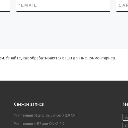
*
EMAIL
СА
ом.
Узнайте, как обрабатываются ваши данные комментариев
.
Свежие записи
М
Чип тюнинг Mitsubishi Lancer X 2.0 CVT
A
Чип тюнинг и E2 для KIA K5 2.0
C