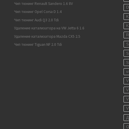
Чип тюнинг Renault Sandero 1.6 8V
Чип тюнинг Opel Corsa D 1.4
K
Чип тюнинг Audi Q3 2.0 Tdi
K
Удаление катализатора на VW Jetta 6 1.6
R
Удаление катализатора Mazda CX5 2.5
S
Чип тюнинг Tiguan NF 2.0 Tdi
S
S
s
V
V
V
V
Д
О