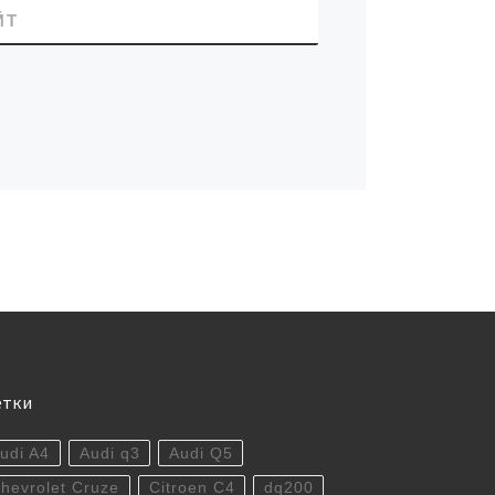
ЙТ
етки
udi A4
Audi q3
Audi Q5
hevrolet Cruze
Citroen C4
dq200