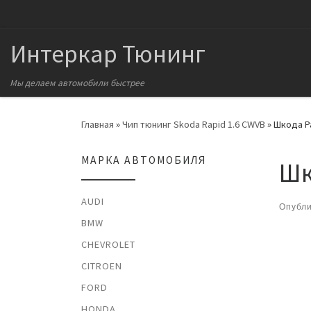
Перейти к содержимому
Интеркар Тюнинг
Мы делаем автомобили быстрее
Главная
»
Чип тюнинг Skoda Rapid 1.6 CWVB
»
Шкода Ра
МАРКА АВТОМОБИЛЯ
Шк
AUDI
Опубл
BMW
На
CHEVROLET
CITROEN
FORD
HONDA