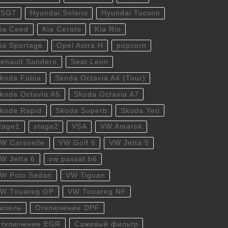
DSG7
Hyundai Solaris
Hyundai Tucson
ia Ceed
Kia Cerato
Kia Rio
ia Sportage
Opel Astra H
popcorn
enault Sandero
Seat Leon
koda Fabia
Skoda Octavia A4 (Tour)
koda Octavia A5
Skoda Octavia A7
koda Rapid
Skoda Superb
Skoda Yeti
tage1
stage2
VSA
VW Amarok
W Caravelle
VW Golf 6
VW Jetta 5
W Jetta 6
vw passat b6
W Polo Sedan
VW Tiguan
W Touareg GP
VW Touareg NF
изель
Отключение DPF
тключение EGR
Сажевый фильтр