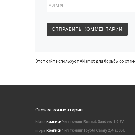
*
ИМЯ
Этот сайт использует Akismet для борьбы со спам
Свежие комментарии
Kikma
к записи
Чип тюнинг Renault Sandero 1.6 8V
игорь
к записи
Чип тюнинг Toyota Camry 2,4 2005г.